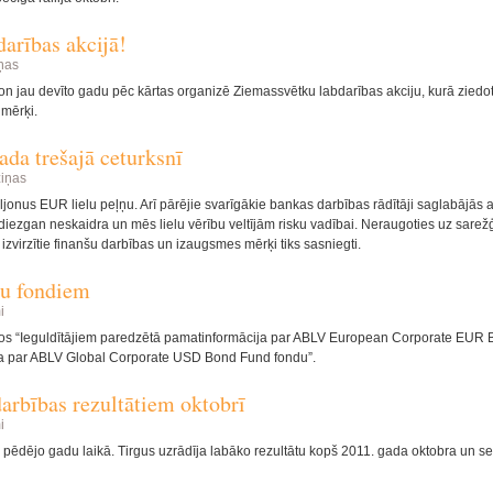
arības akcijā!
ņas
n jau devīto gadu pēc kārtas organizē Ziemassvētku labdarības akciju, kurā ziedot
 mērķi.
da trešajā ceturksnī
iņas
jonus EUR lielu peļņu. Arī pārējie svarīgākie bankas darbības rādītāji saglabājās 
 diezgan neskaidra un mēs lielu vērību veltījām risku vadībai. Neraugoties uz sarežģ
zvirzītie finanšu darbības un izaugsmes mērķi tiks sasniegti.
mu fondiem
i
os “Ieguldītājiem paredzētā pamatinformācija par ABLV European Corporate EUR
ja par ABLV Global Corporate USD Bond Fund fondu”.
arbības rezultātiem oktobrī
i
s pēdējo gadu laikā. Tirgus uzrādīja labāko rezultātu kopš 2011. gada oktobra un se