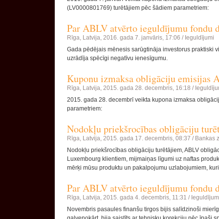
(LV0000801769) turētājiem pēc šādiem parametriem:
Par ABLV atvērto ieguldījumu fondu d
Rīga, Latvija,
2016. gada 7. janvāris, 17:06 /
Ieguldījumi
Gada pēdējais mēnesis sarūgtināja investorus praktiski vis
uzrādīja spēcīgi negatīvu ienesīgumu.
Kuponu izmaksa obligāciju emisija
Rīga, Latvija,
2015. gada 28. decembris, 16:18 /
Ieguldīj
2015. gada 28. decembrī veikta kupona izmaksa obligāc
parametriem:
Nodokļu priekšrocības obligāciju turē
Rīga, Latvija,
2015. gada 17. decembris, 08:37 /
Bankas z
Nodokļu priekšrocības obligāciju turētājiem, ABLV obligā
Luxembourg klientiem, mijmaiņas līgumi uz naftas produkt
mērķi mūsu produktu un pakalpojumu uzlabojumiem, kuri ti
Par ABLV atvērto ieguldījumu fondu d
Rīga, Latvija,
2015. gada 4. decembris, 11:31 /
Ieguldījum
Novembris pasaules finanšu tirgos bijis salīdzinoši mierī
galvenokārt, bija saistīts ar tehnisku korekciju pēc īpaši sp