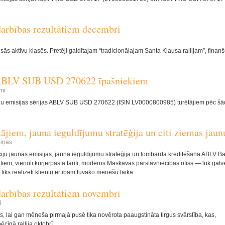
arbības rezultātiem decembrī
ās aktīvu klasēs. Pretēji gaidītajam “tradicionālajam Santa Klausa rallijam”, finanšu
s ABLV SUB USD 270622 īpašniekiem
umi
iju emisijas sērijas ABLV SUB USD 270622 (ISIN LV0000800985) turētājiem pēc š
tājiem, jauna ieguldījumu stratēģija un citi ziemas jau
iņas
ciju jaunās emisijas, jauna ieguldījumu stratēģija un lombarda kreditēšana ABLV B
iem, vienoti kurjerpasta tarifi, moderns Maskavas pārstāvniecības ofiss — lūk galv
ks realizēti klientu ērtībām tuvāko mēnešu laikā.
arbības rezultātiem novembrī
i
gs, lai gan mēneša pirmajā pusē tika novērota paaugstināta tirgus svārstība, kas,
ēcīgā rallija oktobrī.