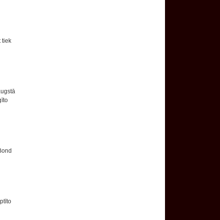
 tiek
augstā
īto
 Bond
ptīto