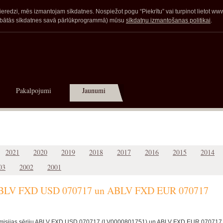
redzi, mēs izmantojam sīkdatnes. Nospiežot pogu “Piekrītu” vai turpinot lietot www.a
glabātās sīkdatnes savā pārlūkprogrammā) mūsu
sīkdatņu izmantošanas politikai
.
Pakalpojumi
Jaunumi
2021
2020
2019
2018
2017
2016
2015
2014
03
2002
2001
u ABLV FXD USD 070717 un ABLV FXD EUR 070717
ju emisijas sēriju ABLV FXD USD 070717 (LV0000801751) un ABLV FXD EUR 070717