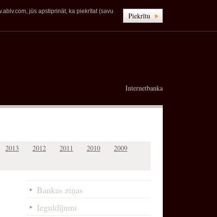
blv.com, jūs apstiprināt, ka piekrītat (savu
Piekrītu
Internetbanka
2013
2012
2011
2010
2009
Bankas ziņas
Ieguldījumi