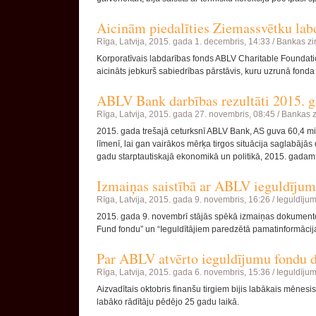
Aicinām piedalīties Ziemassvētku labd
Rīga, Latvija,
2015. gada 1. decembris, 14:33 /
Bankas zi
Korporatīvais labdarības fonds ABLV Charitable Foundatio
aicināts jebkurš sabiedrības pārstāvis, kuru uzrunā fonda
ABLV Bank darbības rezultāti 2015. ga
Rīga, Latvija,
2015. gada 27. novembris, 08:45 /
Bankas z
2015. gada trešajā ceturksnī ABLV Bank, AS guva 60,4 mil
līmenī, lai gan vairākos mērķa tirgos situācija saglabājās
gadu starptautiskajā ekonomikā un politikā, 2015. gadam i
Izmaiņas saistībā ar ABLV ieguldīju
Rīga, Latvija,
2015. gada 9. novembris, 16:26 /
Ieguldījum
2015. gada 9. novembrī stājās spēkā izmaiņas dokument
Fund fondu” un “Ieguldītājiem paredzētā pamatinformāci
Par ABLV atvērto ieguldījumu fondu d
Rīga, Latvija,
2015. gada 6. novembris, 15:36 /
Ieguldījum
Aizvadītais oktobris finanšu tirgiem bijis labākais mēnesi
labāko rādītāju pēdējo 25 gadu laikā.