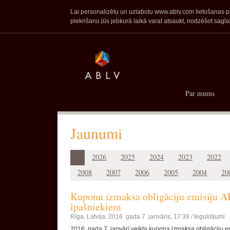
Lai personalizētu un uzlabotu www.ablv.com lietošanas pie
piekrišanu jūs jebkurā laikā varat atsaukt, nodzēšot sa
Par mums
Jaunumi
2026
2025
2024
2023
2022
2008
2007
2006
2005
2004
20
Kuponu izmaksa obligāciju emisij
īpašniekiem
Rīga, Latvija,
2016. gada 7. janvāris, 17:39 /
Ieguldījumi
2016. gada 7. janvārī veikta kupona izmaksa obligāci