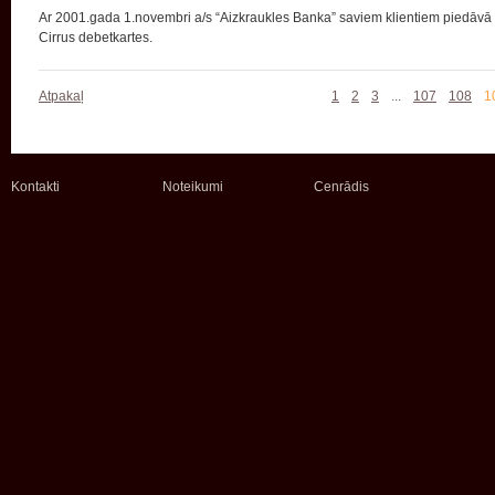
Ar 2001.gada 1.novembri a/s “Aizkraukles Banka” saviem klientiem piedāvā 
Cirrus debetkartes.
Atpakaļ
1
2
3
...
107
108
1
Kontakti
Noteikumi
Cenrādis