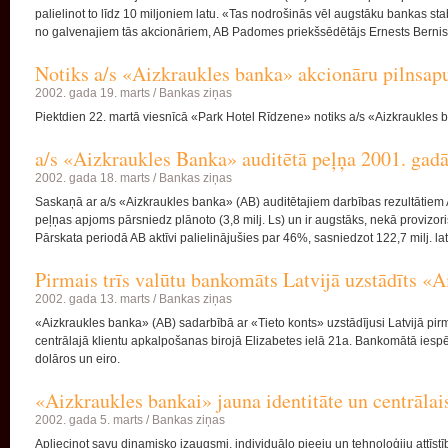
palielinot to līdz 10 miljoniem latu. «Tas nodrošinās vēl augstāku bankas sta
no galvenajiem tās akcionāriem, AB Padomes priekšsēdētājs Ernests Bernis
Notiks a/s «Aizkraukles banka» akcionāru pilnsap
2002. gada 19. marts /
Bankas ziņas
Piektdien 22. martā viesnīcā «Park Hotel Rīdzene» notiks a/s «Aizkraukles 
a/s «Aizkraukles Banka» auditētā peļņa 2001. gadā
2002. gada 18. marts /
Bankas ziņas
Saskaņā ar a/s «Aizkraukles banka» (AB) auditētajiem darbības rezultātiem A
peļņas apjoms pārsniedz plānoto (3,8 milj. Ls) un ir augstāks, nekā provizor
Pārskata periodā AB aktīvi palielinājušies par 46%, sasniedzot 122,7 milj. l
Pirmais trīs valūtu bankomāts Latvijā uzstādīts «
2002. gada 13. marts /
Bankas ziņas
«Aizkraukles banka» (AB) sadarbībā ar «Tieto konts» uzstādījusi Latvijā pir
centrālajā klientu apkalpošanas birojā Elizabetes ielā 21a. Bankomātā iespēj
dolāros un eiro.
«Aizkraukles bankai» jauna identitāte un centrālai
2002. gada 5. marts /
Bankas ziņas
Apliecinot savu dinamisko izaugsmi, individuālo pieeju un tehnoloģiju attīstī