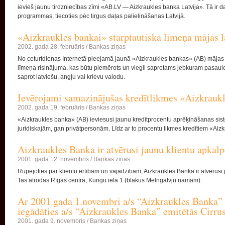
ievieš jaunu tirdzniecības zīmi «AB.LV — Aizkraukles banka Latvija». Tā ir d
programmas, tiecoties pēc tirgus daļas palielināšanas Latvijā.
«Aizkraukles bankai» starptautiska līmeņa mājas l
2002. gada 28. februāris /
Bankas ziņas
No ceturtdienas Internetā pieejamā jaunā «Aizkraukles bankas» (AB) mājas l
līmeņa risinājuma, kas būtu piemērots un viegli saprotams jebkuram pasaules 
saprot latviešu, angļu vai krievu valodu.
Ievērojami samazinājušas kredītlikmes «Aizkrauk
2002. gada 19. februāris /
Bankas ziņas
«Aizkraukles banka» (AB) ieviesusi jaunu kredītprocentu aprēķināšanas sist
juridiskajām, gan privātpersonām. Līdz ar to procentu likmes kredītiem «Ai
Aizkraukles Banka ir atvērusi jaunu klientu apkal
2001. gada 12. novembris /
Bankas ziņas
Rūpējoties par klientu ērtībām un vajadzībām, Aizkraukles Banka ir atvērus
Tas atrodas Rīgas centrā, Kungu ielā 1 (blakus Melngalvju namam).
Ar 2001.gada 1.novembri a/s “Aizkraukles Banka” 
iegādāties a/s “Aizkraukles Banka” emitētās Cirrus
2001. gada 9. novembris /
Bankas ziņas