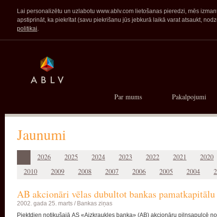
Lai personalizētu un uzlabotu www.ablv.com lietošanas pieredzi, mēs izmanto
apstiprināt, ka piekrītat (savu piekrišanu jūs jebkurā laikā varat atsaukt,
politikai
.
Par mums
Pakalpojumi
Jaunumi
2026
2025
2024
2023
2022
2021
2020
2010
2009
2008
2007
2006
2005
2004
2
AB akcionāri vēlas dubultot bankas pamatkapitālu
2002. gada 25. marts /
Bankas ziņas
Piektdien notikušajā AS «Aizkraukles banka» (AB) akcionāru pilnsapulcē n