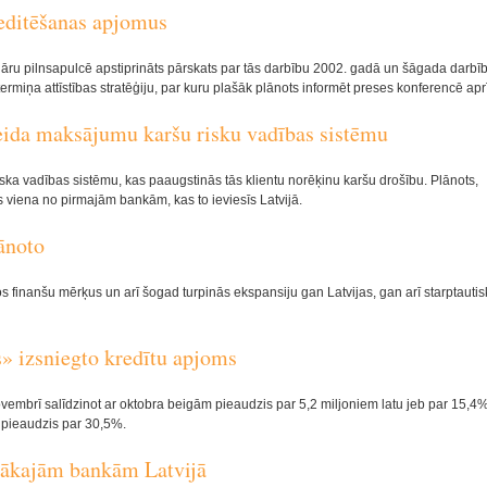
editēšanas apjomus
nāru pilnsapulcē apstiprināts pārskats par tās darbību 2002. gadā un šāgada darbī
ermiņa attīstības stratēģiju, par kuru plašāk plānots informēt preses konferencē aprī
eida maksājumu karšu risku vadības sistēmu
ska vadības sistēmu, kas paaugstinās tās klientu norēķinu karšu drošību. Plānots,
 viena no pirmajām bankām, kas to ieviesīs Latvijā.
ānoto
 finanšu mērķus un arī šogad turpinās ekspansiju gan Latvijas, gan arī starptautis
» izsniegto kredītu apjoms
vembrī salīdzinot ar oktobra beigām pieaudzis par 5,2 miljoniem latu jeb par 15,4%
 pieaudzis par 30,5%.
šākajām bankām Latvijā