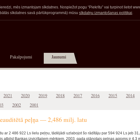
redzi, mēs izmantojam sīkdatnes. Nospiežot pogu “Piekrītu” vai turpinot lietot www.a
glabātās sīkdatnes savā pārlūkprogrammā) mūsu
sīkdatņu izmantošanas politikai
.
Pakalpojumi
Jaunumi
2021
2020
2019
2018
2017
2016
2015
2014
03
2002
2001
auditētā peļņa — 2,486 milj. latu
ar 2 486 922 Ls lielu peļņu, tādējādi uzlabojot šo rādītāju par 594 924 Ls jeb 31
ājs atbilst Bankas izvirzītajiem mērķiem. 2003. gada plānotais peļņas apjoms ir 4,3 m