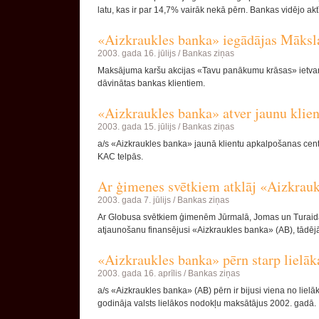
latu, kas ir par 14,7% vairāk nekā pērn. Bankas vidējo akt
«Aizkraukles banka» iegādājas Māksla
2003. gada 16. jūlijs /
Bankas ziņas
Maksājuma karšu akcijas «Tavu panākumu krāsas» ietvaro
dāvinātas bankas klientiem.
«Aizkraukles banka» atver jaunu klie
2003. gada 15. jūlijs /
Bankas ziņas
a/s «Aizkraukles banka» jaunā klientu apkalpošanas centra
KAC telpās.
Ar ģimenes svētkiem atklāj «Aizkrauk
2003. gada 7. jūlijs /
Bankas ziņas
Ar Globusa svētkiem ģimenēm Jūrmalā, Jomas un Turaidas i
atjaunošanu finansējusi «Aizkraukles banka» (AB), tādēj
«Aizkraukles banka» pērn starp lielā
2003. gada 16. aprīlis /
Bankas ziņas
a/s «Aizkraukles banka» (AB) pērn ir bijusi viena no liel
godināja valsts lielākos nodokļu maksātājus 2002. gadā.