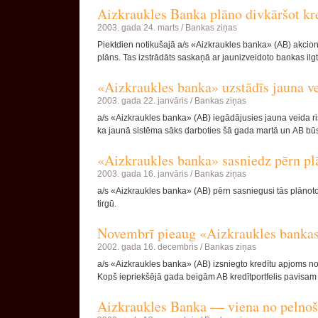
Aizkraukles Banka plāno divkāršot kr
2003. gada 24. marts /
Bankas ziņas
Piektdien notikušajā a/s «Aizkraukles banka» (AB) akcio
plāns. Tas izstrādāts saskaņā ar jaunizveidoto bankas ilgt
«Aizkraukles banka» uzstādīs jauna v
2003. gada 22. janvāris /
Bankas ziņas
a/s «Aizkraukles banka» (AB) iegādājusies jauna veida ri
ka jaunā sistēma sāks darboties šā gada martā un AB būs
«Aizkraukles banka» sasniedz pērn pl
2003. gada 16. janvāris /
Bankas ziņas
a/s «Aizkraukles banka» (AB) pērn sasniegusi tās plānotos
tirgū.
Novembrī pieaug «Aizkraukles bankas
2002. gada 16. decembris /
Bankas ziņas
a/s «Aizkraukles banka» (AB) izsniegto kredītu apjoms no
Kopš iepriekšējā gada beigām AB kredītportfelis pavisam
Aizkraukles Banka — viena no pelno