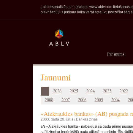
Lai personalizētu un uzlabotu www.ablv.com lietošanas pie
piekrišanu jūs jebkurā laikā varat atsaukt, nodzēšot sa
Par mums
Jaunumi
2026
2025
2024
2023
2022
2008
2007
2006
2005
2004
20
«Aizkraukles bankas» (AB) pusgada ne
2003. gada 28. jūlijs /
Bankas ziņas
a/s «Aizkraukles banka» pabeigusi šā gada pirmo pusgadu 
salīdzinot ar iepriekšējā gada attiecīgo periodu. Šis rādīt