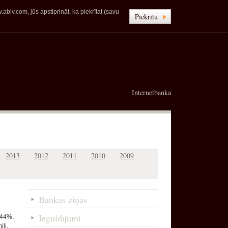
blv.com, jūs apstiprināt, ka piekrītat (savu
Piekrītu
Internetbanka
2013
2012
2011
2010
2009
Bankas ziņas
Ieguldījumi
,44%,
ilj.