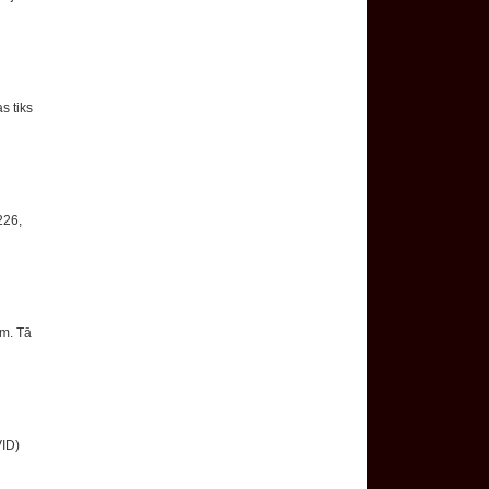
s tiks
226,
em. Tā
VID)