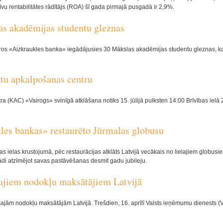
īvu rentabilitātes rādītājs (ROA) šī gada pirmajā pusgadā ir 2,9%.
s akadēmijas studentu gleznas
s «Aizkraukles banka» iegādājusies 30 Mākslas akadēmijas studentu gleznas, ka
ntu apkalpošanas centru
 (KAC) «Vairogs» svinīgā atklāšana notiks 15. jūlijā pulksten 14:00 Brīvības ielā 
les bankas» restaurēto Jūrmalas globusu
elas krustojumā, pēc restaurācijas atklāts Latvijā vecākais no lielajiem globusi
ādi atzīmējot savas pastāvēšanas desmit gadu jubileju.
kajiem nodokļu maksātājiem Latvijā
ākajām nodokļu maksātājām Latvijā. Trešdien, 16. aprīlī Valsts ieņēmumu dienests (