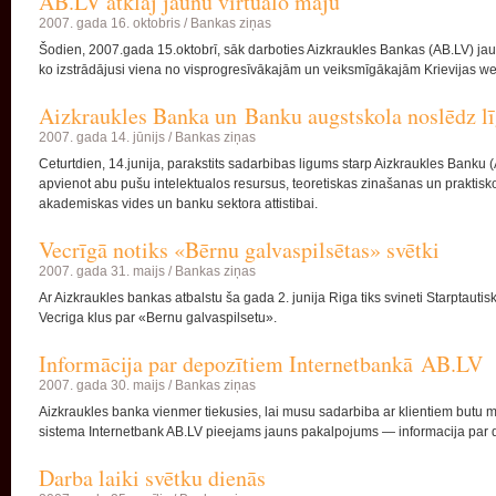
AB.LV atklāj jaunu virtuālo māju
2007. gada 16. oktobris /
Bankas ziņas
Šodien, 2007.gada 15.oktobrī, sāk darboties Aizkraukles Bankas (AB.LV) jaun
ko izstrādājusi viena no visprogresīvākajām un veiksmīgākajām Krievijas we
Aizkraukles Banka un Banku augstskola noslēdz l
2007. gada 14. jūnijs /
Bankas ziņas
Ceturtdien, 14.junija, parakstits sadarbibas ligums starp Aizkraukles Banku
apvienot abu pušu intelektualos resursus, teoretiskas zinašanas un praktisk
akademiskas vides un banku sektora attistibai.
Vecrīgā notiks «Bērnu galvaspilsētas» svētki
2007. gada 31. maijs /
Bankas ziņas
Ar Aizkraukles bankas atbalstu ša gada 2. junija Riga tiks svineti Starptautiska
Vecriga klus par «Bernu galvaspilsetu».
Informācija par depozītiem Internetbankā AB.LV
2007. gada 30. maijs /
Bankas ziņas
Aizkraukles banka vienmer tiekusies, lai musu sadarbiba ar klientiem butu m
sistema Internetbank AB.LV pieejams jauns pakalpojums — informacija par 
Darba laiki svētku dienās