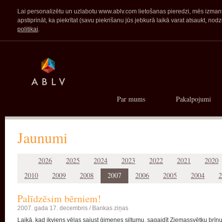
Lai personalizētu un uzlabotu www.ablv.com lietošanas pieredzi, mēs izmanto
apstiprināt, ka piekrītat (savu piekrišanu jūs jebkurā laikā varat atsaukt,
politikai
.
Par mums
Pakalpojumi
Jaunumi
2026
2025
2024
2023
2022
2021
2020
2010
2009
2008
2007
2006
2005
2004
2
Palīdzēsim bērniem!
2007. gada 17. decembris /
Bankas ziņas
Laikā, kad ikviens vēlas sajust ģimenes siltumu, sagaidīt Ziemassvētku br