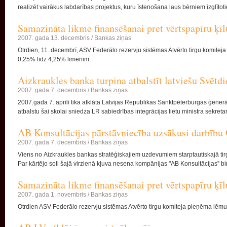
realizēt vairākus labdarības projektus, kuru īstenošana ļaus bērniem izglītoti
Samazināta likme finansēšanai pret vērtspapīru ķīl
2007. gada 13. decembris /
Bankas ziņas
Otrdien, 11. decembrī, ASV Federālo rezervju sistēmas Atvērto tirgu komite
0,25% līdz 4,25% līmenim.
Aizkraukles banka turpina atbalstīt latviešu Svētd
2007. gada 7. decembris /
Bankas ziņas
2007.gada 7. aprīlī tika atklāta Latvijas Republikas Sanktpēterburgas ģener
atbalstu šai skolai sniedza LR sabiedrības integrācijas lietu ministra sekreta
AB Konsultācijas pārstāvniecība uzsākusi darbību
2007. gada 7. decembris /
Bankas ziņas
Viens no Aizkraukles bankas stratēģiskajiem uzdevumiem starptautiskajā tirgū
Par kārtējo soli šajā virzienā kļuva nesena kompānijas "AB Konsultācijas” b
Samazināta likme finansēšanai pret vērtspapīru ķīl
2007. gada 1. novembris /
Bankas ziņas
Otrdien ASV Federālo rezervju sistēmas Atvērto tirgu komiteja pieņēma lēmu