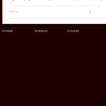
Atpakaļ
1
Kontakti
Noteikumi
Cenrādis