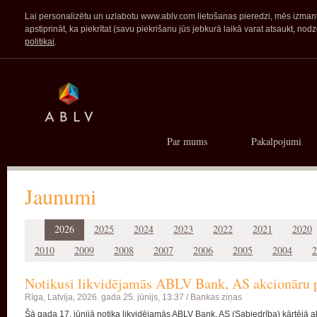
Lai personalizētu un uzlabotu www.ablv.com lietošanas pieredzi, mēs izmanto
apstiprināt, ka piekrītat (savu piekrišanu jūs jebkurā laikā varat atsaukt,
politikai
.
Par mums
Pakalpojumi
Jaunumi
2026
2025
2024
2023
2022
2021
2020
2010
2009
2008
2007
2006
2005
2004
2
Notikusi likvidējamās ABLV Bank, AS akcionāru 
Rīga, Latvija,
2026. gada 25. jūnijs, 13:37 /
Bankas ziņas
Šā gada 17. jūnijā notika likvidējamās ABLV Bank, AS (Sabiedrība) kārtējā 