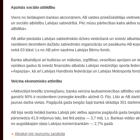
Apzinās sociālo atbildību
Viens no lielākajiem bankas akcionāriem, AB valdes priekšsēdētāja vietniek
un sociālo atbildību Latvijas sabiedrībā. Pēc mūsu pārliecības katra aktīva sa
attīstībā».
AB aktīvi piedalās Latvijas sabiedriskās dzīves veidošanā un sniedz atbalst
vairākiem desmitiem dažādu sabiedrisko organizāciju un pasākumu AB kopumā
nekā 63 tūkst. Ls no AB pērn saņēma Latvijas Bērnu fonds.
Banka atbalstījusi arī kultūras un mākslas, izglītības, veselības aprūpes un 
vairākus gadus tā sniedz finansiālu atbalstu Latvijas nedzirdīgo sporta federā
«Aspazija», kā arī Latvijas Handbola federācijai un Latvijas Motosporta fon
Veicina ekonomisko attīstību
«Aktivizējot kredītu izsniegšanu, banka veicina tautsaimniecības attīstību valstī
gandrīz 90% ir rezidentiem izsniegtie kredīti» atzīmē O. Fiļs. Līdz ar AB dar
jaunas darba vietas. Pagājušā gada beigās šajā bankā strādāja 301 darbini
AB bija sestā lielākā banka Latvijā pēc aktīvu apjoma pagājušā gada beigās.
pārsniedza 41,9 miljonus latu, bet tīrā peļņa — 3,7 milj. Ls. Bankas vidējo ak
no augstākajām starp Latvijas komercbankām — 2,7% gadā.
Atpakaļ pie jaunumu saraksta