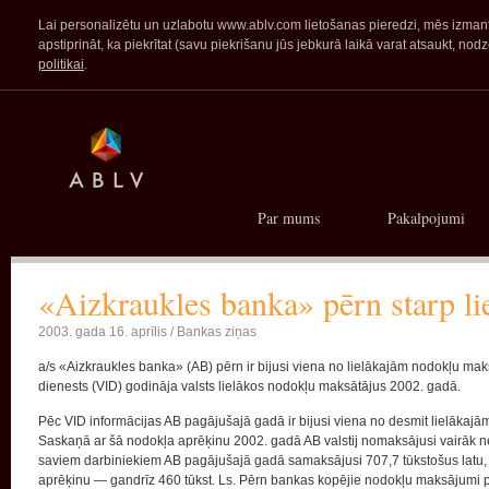
Lai personalizētu un uzlabotu www.ablv.com lietošanas pieredzi, mēs izmanto
apstiprināt, ka piekrītat (savu piekrišanu jūs jebkurā laikā varat atsaukt,
politikai
.
Par mums
Pakalpojumi
«Aizkraukles banka» pērn starp li
2003. gada 16. aprīlis /
Bankas ziņas
a/s «Aizkraukles banka» (AB) pērn ir bijusi viena no lielākajām nodokļu mak
dienests (VID) godināja valsts lielākos nodokļu maksātājus 2002. gadā.
Pēc VID informācijas AB pagājušajā gadā ir bijusi viena no desmit lielā
Saskaņā ar šā nodokļa aprēķinu 2002. gadā AB valstij nomaksājusi vairāk nek
saviem darbiniekiem AB pagājušajā gadā samaksājusi 707,7 tūkstošus latu,
aprēķinu — gandrīz 460 tūkst. Ls. Pērn bankas kopējie nodokļu maksājumi pā