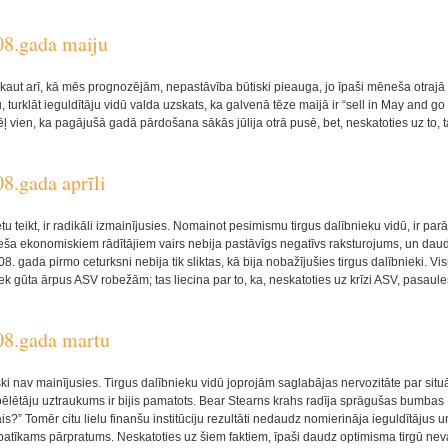
08.gada maiju
 kaut arī, kā mēs prognozējām, nepastāvība būtiski pieauga, jo īpaši mēneša otrajā
ņu, turklāt ieguldītāju vidū valda uzskats, ka galvenā tēze maijā ir “sell in May and go
ēļ vien, ka pagājušā gadā pārdošana sākās jūlija otrā pusē, bet, neskatoties uz to, t
8.gada aprīli
 teikt, ir radikāli izmainījusies. Nomainot pesimismu tirgus dalībnieku vidū, ir parā
neša ekonomiskiem rādītājiem vairs nebija pastāvīgs negatīvs raksturojums, un dau
. gada pirmo ceturksni nebija tik sliktas, kā bija nobažījušies tirgus dalībnieki. Vi
ek gūta ārpus ASV robežām; tas liecina par to, ka, neskatoties uz krīzi ASV, pasaule
08.gada martu
ki nav mainījusies. Tirgus dalībnieku vidū joprojām saglabājas nervozitāte par situ
 spēlētāju uztraukums ir bijis pamatots. Bear Stearns krahs radīja sprāgušas bumbas
s?” Tomēr citu lielu finanšu institūciju rezultāti nedaudz nomierināja ieguldītājus u
patīkams pārpratums. Neskatoties uz šiem faktiem, īpaši daudz optimisma tirgū neva