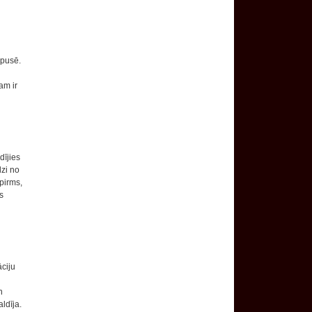
 pusē.
am ir
dījies
dzi no
spirms,
s
āciju
n
ldīja.