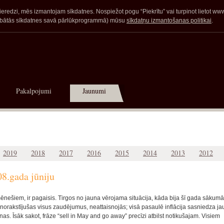
redzi, mēs izmantojam sīkdatnes. Nospiežot pogu “Piekrītu” vai turpinot lietot www.a
glabātās sīkdatnes savā pārlūkprogrammā) mūsu
sīkdatņu izmantošanas politikai
.
Pakalpojumi
Jaunumi
2019
2018
2017
2016
2015
2014
2013
2012
8.gada jūniju
mēnešiem, ir pagaisis. Tirgos no jauna vērojama situācija, kāda bija šī gada sākumā
norakstījušas visus zaudējumus, neattaisnojās; visā pasaulē inflācija sasniedza j
as. Īsāk sakot, frāze “sell in May and go away” precīzi atbilst notikušajam. Visiem