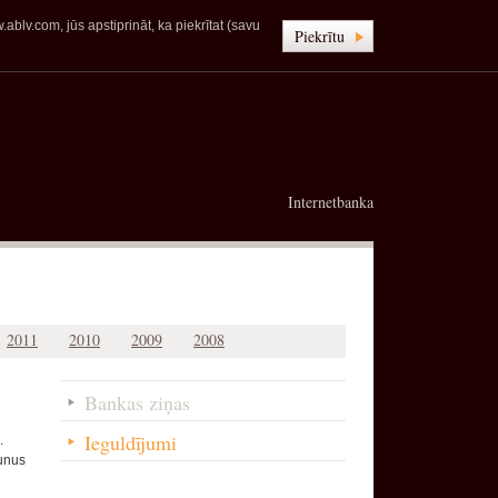
blv.com, jūs apstiprināt, ka piekrītat (savu
Piekrītu
Internetbanka
2011
2010
2009
2008
Bankas ziņas
Ieguldījumi
.
aunus