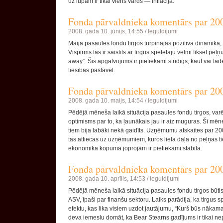
uz lūpām ir tikai viens vārds — inflācija.
Fonda pārvaldnieka komentārs par 20
2008. gada 10. jūnijs, 14:55 /
Ieguldījumi
Maijā pasaules fondu tirgos turpinājās pozitīva dinamika,
Vispirms tas ir saistīts ar tirgus spēlētāju vēlmi fiksēt peļ
away”. Šis apgalvojums ir pietiekami strīdīgs, kaut vai tād
tiesības pastāvēt.
Fonda pārvaldnieka komentārs par 200
2008. gada 10. maijs, 14:54 /
Ieguldījumi
Pēdējā mēneša laikā situācija pasaules fondu tirgos, varētu
optimisms par to, ka ļaunākais jau ir aiz muguras. Šī mē
tiem bija labāki nekā gaidīts. Uzņēmumu atskaites par 2008
tas attiecas uz uzņēmumiem, kuros liela daļa no peļņas ti
ekonomika kopumā joprojām ir pietiekami stabila.
Fonda pārvaldnieka komentārs par 20
2008. gada 10. aprīlis, 14:53 /
Ieguldījumi
Pēdējā mēneša laikā situācija pasaules fondu tirgos būtis
ASV, īpaši par finanšu sektoru. Laiks parādīja, ka tirgus
efektu, kas lika visiem uzdot jautājumu, “Kurš būs nākamai
deva iemeslu domāt, ka Bear Stearns gadījums ir tikai ne