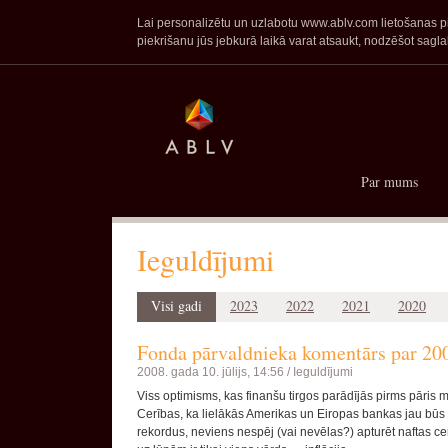
Lai personalizētu un uzlabotu www.ablv.com lietošanas pie
piekrišanu jūs jebkurā laikā varat atsaukt, nodzēšot sa
Par mums
Ieguldījumi
Visi gadi
2023
2022
2021
2020
Fonda pārvaldnieka komentārs par 200
2008. gada 10. jūlijs, 14:56 /
Ieguldījumi
Viss optimisms, kas finanšu tirgos parādījās pirms pāris 
Cerības, ka lielākās Amerikas un Eiropas bankas jau būs 
rekordus, neviens nespēj (vai nevēlas?) apturēt naftas cen