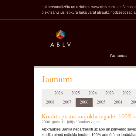
Lai personalizētu un uzlabotu www.ablv.com lietošanas pie
piekrišanu jūs jebkurā laikā varat atsaukt, nodzēšot sa
Par mums
Jaunumi
2026
2025
2024
2023
2022
2008
2007
2006
2005
2004
20
Kredīts pirmā mājokļa iegādei 100% a
2006. gada 11. jūlijs /
Bankas ziņas
Aizkraukles Banka nepārtraukti uzlabo un pilnveido savu
kredītu pirmā mājokļa iegādei 100% apmērā no iegādāja