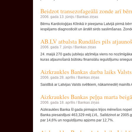
Beidzot transezofageālā zonde arī bē
2006. gada 13. jūnijs /
Bankas ziņas
Bērnu Kardioloģijas Klīnikā ir pieejama Latvijā pirmā bē
iespējams diagnosticēt un ārstēt sirds saslimšanas. Zon
AB.LV atbalsta Rundāles pils atjauno
2006. gada 7. jūnijs /
Bankas ziņas
24. maijā 270 gadu jubileju atzīmēja viens no nozīmīgāk
kuras atjaunošanā būtisku finansiālu ieguldījumu sniegus
Aizkraukles Bankas darba laiks Valsts
2006. gada 28. aprīlis /
Bankas ziņas
Saistībā ar Latvijas Valsts svētkiem, nākamnedēļ mainīts 
Aizkraukles Bankas peļņa marta beigā
2006. gada 18. aprīlis /
Bankas ziņas
Aizkraukles Banka šī gada pirmajos trijos mēnešos nopelnī
Banka piesaistījusi 463,329 milj.LVL. Salīdzinot ar 2005.
par 14,6% un noguldījumu apjoms par 12,7%.