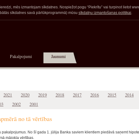
redzi, mēs izmantojam sīkdatnes. Nospiežot pogu “Piekrītu” vai turpinot lietot www.a
glabātās sīkdatnes savā pārlūkprogrammā) mūsu
sīkdatņu izmantošanas politikai
.
Pakalpojumi
Jaunumi
2021
2020
2019
2018
2017
2016
2015
2014
03
2002
2001
pmērā no tā vērtības
s pakalpojumus. No šī gada 1. jūlija Banka saviem klientiem piedāvā saņemt hipot
mā mājokļa vērtības.