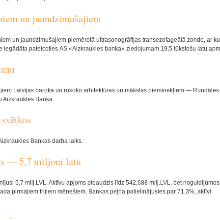
rniem un jaundzimušajiem
rniem un jaundzimušajiem piemērotā ultrasonogrāfijas transezofageālā zonde, ar ku
de iegādāta pateicoties AS «Aizkraukles banka» ziedojumam 19,5 tūkstošu latu apm
šanu
ajiem Latvijas baroka un rokoko arhitektūras un mākslas pieminekļiem — Rundāles 
i Aizkraukles Banka.
 svētkos
Aizkraukles Bankas darba laiks.
s — 5,7 miljoni latu
jusi 5,7 milj.LVL. Aktīvu apjoms pieaudzis līdz 542,688 milj.LVL, bet noguldījumos
gada pirmajiem trijiem mēnešiem, Bankas peļņa palielinājusies par 71,3%, aktīvi