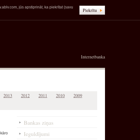
blv.com, jūs apstiprināt, ka piekrītat (savu
Piekrītu
Internetbanka
2013
2012
2011
2010
2009
Bankas ziņas
Ieguldījumi
ekāro