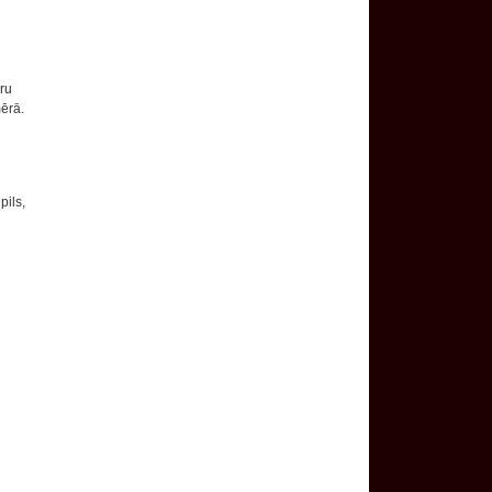
ru
ērā.
pils,