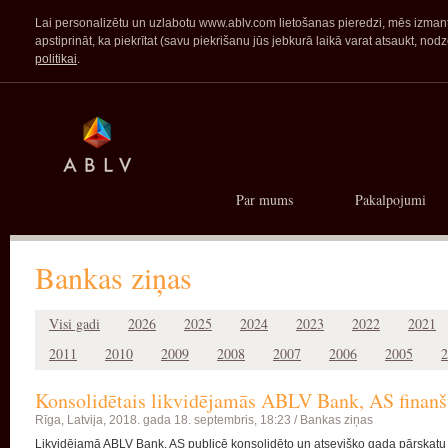
Lai personalizētu un uzlabotu www.ablv.com lietošanas pieredzi, mēs izmanto
apstiprināt, ka piekrītat (savu piekrišanu jūs jebkurā laikā varat atsaukt,
politikai
.
Par mums
Pakalpojumi
Bankas ziņas
Visi gadi
2026
2025
2024
2023
2022
2021
2011
2010
2009
2008
2007
2006
2005
2
Konsolidētais likvidējamās ABLV Bank, AS finanšu
Rīga, Latvija,
2018. gada 18. septembris, 18:23 /
Bankas ziņas
Likvidējamā ABLV Bank, AS publicē konsolidēto un atsevišķo gada pārskatu