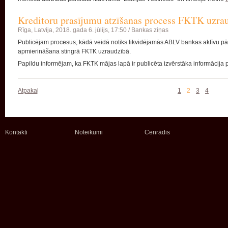
Kreditoru prasījumu atzīšanas process FKTK uzra
Rīga, Latvija,
2018. gada 6. jūlijs, 17:50 /
Bankas ziņas
Publicējam procesus, kādā veidā notiks likvidējamās ABLV bankas aktīvu pār
apmierināšana stingrā FKTK uzraudzībā.
Papildu informējam, ka FKTK mājas lapā ir publicēta izvērstāka informācija p
Atpakaļ
1
2
3
4
Kontakti
Noteikumi
Cenrādis