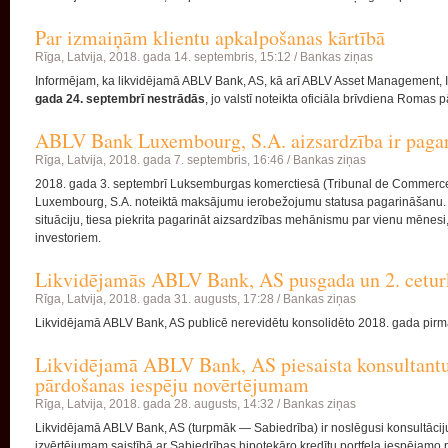
Par izmaiņām klientu apkalpošanas kārtībā
Rīga, Latvija,
2018. gada 14. septembris, 15:12 /
Bankas ziņas
Informējam, ka likvidējamā ABLV Bank, AS, kā arī ABLV Asset Management, 
gada 24. septembrī nestrādās
, jo valstī noteikta oficiāla brīvdiena Romas p
ABLV Bank Luxembourg, S.A. aizsardzība ir pagar
Rīga, Latvija,
2018. gada 7. septembris, 16:46 /
Bankas ziņas
2018. gada 3. septembrī Luksemburgas komerctiesā (Tribunal de Commerce
Luxembourg, S.A. noteiktā maksājumu ierobežojumu statusa pagarināšanu. 
situāciju, tiesa piekrita pagarināt aizsardzības mehānismu par vienu mēnesi,
investoriem.
Likvidējamās ABLV Bank, AS pusgada un 2. ceturk
Rīga, Latvija,
2018. gada 31. augusts, 17:28 /
Bankas ziņas
Likvidējamā ABLV Bank, AS publicē nerevidētu konsolidēto 2018. gada pirmā
Likvidējamā ABLV Bank, AS piesaista konsultantu 
pārdošanas iespēju novērtējumam
Rīga, Latvija,
2018. gada 28. augusts, 14:32 /
Bankas ziņas
Likvidējamā ABLV Bank, AS (turpmāk — Sabiedrība) ir noslēgusi konsultāciju
izvērtējumam saistībā ar Sabiedrības hipotekāro kredītu portfeļa iespējamo