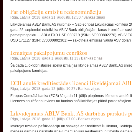
Par obligāciju emisiju redenomināciju
Rīga, Latvija,
2018. gada 21. augusts, 12:30 /
Bankas ziņas
Likvidējamās ABLV Bank, AS (turpmāk – Sabiedrība) Likvidācijas komiteja 
gada 25. septembri noteikt, ka ABLV Bank obligācijām, kuras ir emitētas s
pamatprospektu — ABLV FXD USD 030719 (ISIN: LV0000802270), ABLV F
USD 171127 (ISIN: LV0000802361) — sākotnējā emisijas valūta ASV dolāri t
Izmaiņas pakalpojumu cenrāžos
Rīga, Latvija,
2018. gada 1. augusts, 11:13 /
Bankas ziņas
Šā gada 1. oktobrī stāsies spēkā izmaiņas likvidējamās ABLV Bank, AS sni
pakalpojumu komisijas:
ECB anulē kredītiestādes licenci likvidējamai A
Rīga, Latvija,
2018. gada 12. jūlijs, 10:27 /
Bankas ziņas
Eiropas Centrālā banka (ECB) šā gada 11. jūlijā pieņēmusi lēmumu anulēt li
Licences anulēšana ir viens no bankas pašlikvidācijas plānā paredzētajiem 
Likvidējamās ABLV Bank, AS darbības pārskats pa
Rīga, Latvija,
2018. gada 12. jūlijs, 07:00 /
Bankas ziņas
Ievērojot uzsākto pašlikvidāciju un saskaņā ar Kredītiestāžu likumu, likvi
mēneša darbības pārskatu izdevumā “Latvijas Vēstnesis” un tīmekļa vietnē