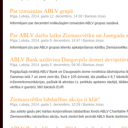
Par izmaiņām ABLV grupā
Rīga, Latvija,
2014. gada 12. decembris, 14:30 /
Bankas ziņas
Informējam par decembrī notikušajām izmaiņām ABLV grupas sastāvā.
Par ABLV darba laiku Ziemassvētku un Jaungada s
Rīga, Latvija,
2014. gada 9. decembris, 14:47 /
Bankas ziņas
Informējam jūs par ABLV grupas klientu apkalpošanas kārtību Ziemassvētku
ABLV Bank uzdāvina Daugavpils domei deviņstāv
Rīga, Latvija,
2014. gada 5. decembris, 09:30 /
Bankas ziņas
Pagājušajā nedēļā ABLV Bank un Daugavpils dome noslēdza dāvinājuma līg
Gaismas ielā 7 un zemi zem tās. Ēkā ir 105 dzīvokļi, tās platība ir 8,7 tūkstoši
inženierkomunikācijas, pašlaik tā atrodas t.s. pelēkās apdares stadijā, tāl
vērtība ir gandrīz 380 tūkstoši EUR.
Ziemassvētku labdarības akcija ir klāt!
Rīga, Latvija,
2014. gada 1. decembris, 10:29 /
Bankas ziņas
Jau astoto gadu pēc kārtas korporatīvais labdarības fonds ABLV Charitable
Ziemassvētku labdarības akciju, kurā ziedot tiek aicināti ABLV Bank darbinie