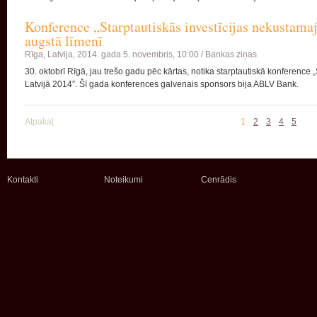
Konference „Starptautiskās investīcijas nekustama
augstā līmenī
Rīga, Latvija,
2014. gada 5. novembris, 10:00 /
Bankas ziņas
30. oktobrī Rīgā, jau trešo gadu pēc kārtas, notika starptautiskā konference
Latvijā 2014”. Šī gada konferences galvenais sponsors bija ABLV Bank.
Atpakaļ
1
2
3
4
5
Kontakti
Noteikumi
Cenrādis