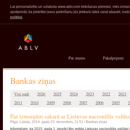
Lai personalizētu un uzlabotu www.ablv.com lietošanas pieredzi, mēs izmanto
apstiprināt, ka piekrītat (savu piekrišanu jūs jebkurā laikā varat atsaukt,
politikai
.
Par mums
Pakalpojumi
Bankas ziņas
Visi gadi
2026
2025
2024
2023
2022
2021
2011
2010
2009
2008
2007
2006
2005
2
Par izmaiņām sakarā ar Lietuvas nacionālās valūta
Rīga, Latvija,
2014. gada 23. decembris, 11:51 /
Bankas ziņas
Informējam, ka 2015. gada 1. janvārī tiks veikta Lietuvas nacionālās valūtas 