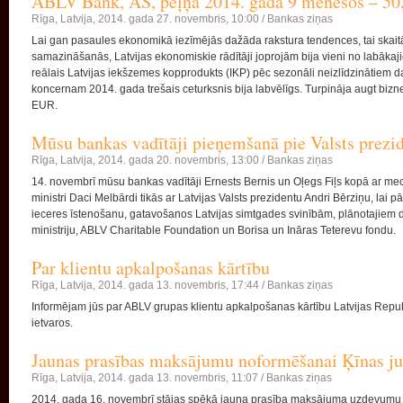
ABLV Bank, AS, peļņa 2014. gada 9 mēnešos – 50,
Rīga, Latvija,
2014. gada 27. novembris, 10:00 /
Bankas ziņas
Lai gan pasaules ekonomikā iezīmējās dažāda rakstura tendences, tai skai
samazināšanās, Latvijas ekonomiskie rādītāji joprojām bija vieni no labākaj
reālais Latvijas iekšzemes kopprodukts (IKP) pēc sezonāli neizlīdzinātiem d
koncernam 2014. gada trešais ceturksnis bija labvēlīgs. Turpināja augt bi
EUR.
Mūsu bankas vadītāji pieņemšanā pie Valsts prezi
Rīga, Latvija,
2014. gada 20. novembris, 13:00 /
Bankas ziņas
14. novembrī mūsu bankas vadītāji Ernests Bernis un Oļegs Fiļs kopā ar me
ministri Daci Melbārdi tikās ar Latvijas Valsts prezidentu Andri Bērziņu, la
ieceres īstenošanu, gatavošanos Latvijas simtgades svinībām, plānotajiem 
ministriju, ABLV Charitable Foundation un Borisa un Ināras Teterevu fondu.
Par klientu apkalpošanas kārtību
Rīga, Latvija,
2014. gada 13. novembris, 17:44 /
Bankas ziņas
Informējam jūs par ABLV grupas klientu apkalpošanas kārtību Latvijas Rep
ietvaros.
Jaunas prasības maksājumu noformēšanai Ķīnas j
Rīga, Latvija,
2014. gada 13. novembris, 11:07 /
Bankas ziņas
2014. gada 16. novembrī stājas spēkā jauna prasība maksājuma uzdevumu