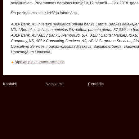
noteikumiem. Programmas darbības termiņš ir 12 mēneši — līdz 2018. gada
Šis paziņojums satur iekšējo informāciju.
ABLV Bank, AS ir lielākā neatkarīgā privātā banka Latvijā. Bankas lielāka
Nikai Bernei uz tiešas un netiešas līdzdalības pamata pieder 87,03% no ban
ABLV Bank, AS; ABLV Bank Luxembourg, S.A.; ABLV Capital Markets, IBAS; 
Company, KS; ABLV Consulting Services, AS; ABLV Corporate Services, SIA;
Consulting Services ir pārstāvniecības Maskavā, Sanktpēterburgā, Vladivost
Honkongā un Limasolā.
Atpakaļ pie jaunumu saraksta
Kontakti
Noteikumi
Cenrādis