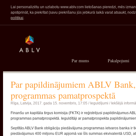
Lai personalizētu un uzlabotu www.ablv.com lietošanas pieredzi, mēs izmanto
apstiprināt, ka piekrītat (savu piekrišanu jūs jebkurā laikā varat atsaukt,
politikai
.
Par mums
Pakalpojumi
Par papildinājumiem ABLV Bank, 
programmas pamatprospektā
Rīga, Latvija,
2017. gada 15. novembris, 17:05 /
Ieguldījumi
/ Iekšējā informā
Finanšu un kapitāla tirgus komisija (FKTK) ir reģistrējusi papildinājumus A
programmas pamatprospektā. Ieguldītāji ar pamatprospekta papildinājumie
Septītās ABLV Bank obligāciju piedāvājuma programmas ietvaros banka ir tie
piedāvājumus 400 miljonu EUR apjomā vai šīs summas ekvivalentā USD, atb