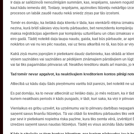
Ir daļa ar salīdzinoši nenozīmīgām summām, kas, iespējams, saviem noguldī
kaut kādu iemeslu dēļ. Tostarp, iespējams, apzinoties līdzekļu nekārtīgo izce
procesos un labāk zaudē naudu nekā sniedz ziņas par tās izcelsmi.
Tomēr es domāju, ka lielākā daļa klientu ir tāda, kas vienkārši rēķina izmaksas
nezina, kurā brīdī sāksies viņu kontu pārbaudes, bet nerezidentu kompānij
maksa reģistrācijas aģentiem par kompāniju uzturēšanu un citas izmaksas va
eiro gadā. Tādēļ noteikti daļa taupa naudu, gaida, kad būs pārbaude, ar aprē
nokārtos un vai nu ies pēc naudas, vai uz tiesu atkarībā no tā, kas būs ar viņa
Katrā ziņā mums joprojām ir pietiekami daudz darbinieku, kas strādā ar klie
viņiem sazināties vai sazināties ar pēdējiem zināmajiem pārstāvjiem un lūgt 
vai tai tiks pagarinātas pilnvaras utt. Neaktīvo kreditoru skaits arī mainās, j
Tad tomēr nevar apgalvot, ka neaktīvajiem kreditoriem kontos pilnīgi no
Attiecībā uz kādu daļu šāds pieņēmums varētu būt pareizs, bet noteikti ne uz
Es pat domāju, ka to nevar attiecināt uz lielāko daļu, jo mēs redzam, ka ir tād
kuriem neaktīvais periods ir kāds pusgads, ir tādi, kuri saka, ka viņi ir pilnv
Vienlaikus es gribu uzsvērt, ka uzņēmumu vai to pilnvaru darbības nepagari
saņemt savus finanšu līdzekļus. Tā vai citādi šo kreditoru pārbaudes tiks veik
par sevi ir pietiekami nopietna riska pazīme, kura tiks ņemta vērā, izvērtējot š
izredzes saņemt savus naudas līdzekļus. Tādēļ es visus aicinātu šādu taktiku