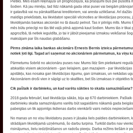
Pietiks. Mēs esam rēķinājuši un prognozējuši, ka prasījumi būs pie pusotra 
šodien. Kā jau minēju, tad līdz nākamā gada otrai pusei vai beigām plānoj
ir gatavībā vai nu pārskaitīšanai kreditoriem, vai aresta uzlikšanai. Arī daž
maldīgs priekšstats, ka likvidatori speciāli vilcinoties ar likvidācijas procesu, 
likvidējamās bankas akcionāri no tā daudz pelnot. Tas ir pilnīgs mīts. Mums
mēs būtu priecīgi no tās tikt vaļā pilnā apjomā kaut šodien. Mums tās ir tikai 
apgrozībā, tā netiek ieguldīta, jo tai ir jābūt pieejamai izmaksu veikšanai
maksājam par šīs naudas glabāšanu.
Pirms zināma laika bankas akcionārs Ernests Bernis izteica pārmetumus
notiek ļoti ilgi. Tagad arī saņemat no akcionāriem pārmetumus, ka viņu kap
Pārmetumu šobrīd no akcionāru puses nav. Mums līdz šim pietiekami regulāri 
atskaitās visiem akcionāriem - gan lielajiem, gan mazajiem - par likvidācijas 
apstākļu, kas nosaka gan likvidācijas ilgumu, gan izmaksas, un nekādas u
Akcionāriem droši vien ir sāpīgi uz to skatīties, bet šīs izmaksas ir objektīvs f
Cik pašlaik ir darbinieku, un kad varētu sākties to skaita samazināšana?
2018.gada februārī, kad likvidācija sākās, bija ap 670 darbiniekiem. Pašlaik 
darbinieku skaita samazinājums varētu būt sagaidāms nākamā gada beigā
pabeigtas un tik apjomīgs ikdienas darbs vienkārši vairs nebūs nepieciešam
No manas un no visu likvidatoru puses ir jāsaka liels paldies darbiniekiem, ku
strādājam likvidējamā uzņēmumā, šo darbu turpina. Turklāt darbs nav vienkār
risinājumus, lielu iedziļināšanos un radošu pieeju. Darba režīms tiešām ir pi