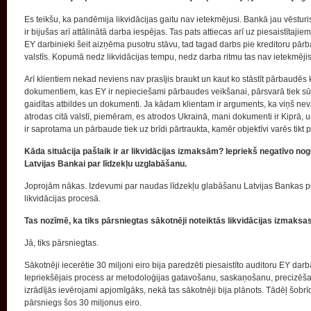
Es teikšu, ka pandēmija likvidācijas gaitu nav ietekmējusi. Bankā jau vēsturisk
ir bijušas arī attālinātā darba iespējas. Tas pats attiecas arī uz piesaistītaj
EY darbinieki šeit aizņēma pusotru stāvu, tad tagad darbs pie kreditoru pārb
valstīs. Kopumā nedz likvidācijas tempu, nedz darba ritmu tas nav ietekmējis
Arī klientiem nekad neviens nav prasījis braukt un kaut ko stāstīt pārbaudēs 
dokumentiem, kas EY ir nepieciešami pārbaudes veikšanai, pārsvarā tiek sūtī
gaidītas atbildes un dokumenti. Ja kādam klientam ir arguments, ka viņš neva
atrodas citā valstī, piemēram, es atrodos Ukrainā, mani dokumenti ir Kiprā, un
ir saprotama un pārbaude tiek uz brīdi pārtraukta, kamēr objektīvi varēs tikt 
Kāda situācija pašlaik ir ar likvidācijas izmaksām? Iepriekš negatīvo n
Latvijas Bankai par līdzekļu uzglabāšanu.
Joprojām nākas. Izdevumi par naudas līdzekļu glabāšanu Latvijas Bankas pe
likvidācijas procesā.
Tas nozīmē, ka tiks pārsniegtas sākotnēji noteiktās likvidācijas izmaksas 
Jā, tiks pārsniegtas.
Sākotnēji iecerētie 30 miljoni eiro bija paredzēti piesaistīto auditoru EY d
Iepriekšējais process ar metodoloģijas gatavošanu, saskaņošanu, precizēš
izrādījās ievērojami apjomīgāks, nekā tas sākotnēji bija plānots. Tādēļ šob
pārsniegs šos 30 miljonus eiro.