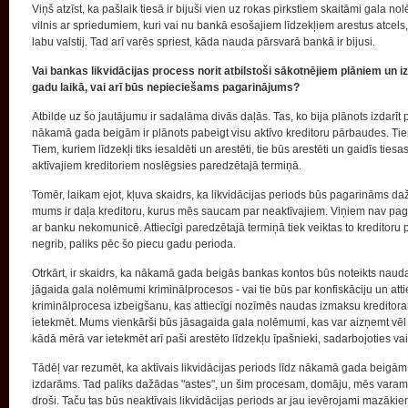
Viņš atzīst, ka pašlaik tiesā ir bijuši vien uz rokas pirkstiem skaitāmi gala 
vilnis ar spriedumiem, kuri vai nu bankā esošajiem līdzekļiem arestus atcels,
labu valstij. Tad arī varēs spriest, kāda nauda pārsvarā bankā ir bijusi.
Vai bankas likvidācijas process norit atbilstoši sākotnējiem plāniem un i
gadu laikā, vai arī būs nepieciešams pagarinājums?
Atbilde uz šo jautājumu ir sadalāma divās daļās. Tas, ko bija plānots izdarīt p
nākamā gada beigām ir plānots pabeigt visu aktīvo kreditoru pārbaudes. Tiem,
Tiem, kuriem līdzekļi tiks iesaldēti un arestēti, tie būs arestēti un gaidīs t
aktīvajiem kreditoriem noslēgsies paredzētajā termiņā.
Tomēr, laikam ejot, kļuva skaidrs, ka likvidācijas periods būs pagarināms daž
mums ir daļa kreditoru, kurus mēs saucam par neaktīvajiem. Viņiem nav pagar
ar banku nekomunicē. Attiecīgi paredzētajā termiņā tiek veiktas to kreditoru
negrib, paliks pēc šo piecu gadu perioda.
Otrkārt, ir skaidrs, ka nākamā gada beigās bankas kontos būs noteikts naud
jāgaida gala nolēmumi kriminālprocesos - vai tie būs par konfiskāciju un att
kriminālprocesa izbeigšanu, kas attiecīgi nozīmēs naudas izmaksu kreditor
ietekmēt. Mums vienkārši būs jāsagaida gala nolēmumi, kas var aizņemt vēl di
kādā mērā var ietekmēt arī paši arestēto līdzekļu īpašnieki, sadarbojoties v
Tādēļ var rezumēt, ka aktīvais likvidācijas periods līdz nākamā gada beigām i
izdarāms. Tad paliks dažādas "astes", un šim procesam, domāju, mēs varam 
droši. Taču tas būs neaktīvais likvidācijas periods ar jau ievērojami mazāk