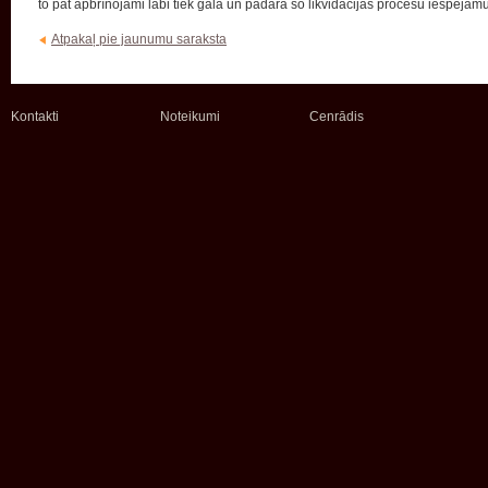
to pat apbrīnojami labi tiek galā un padara šo likvidācijas procesu iespējamu
Atpakaļ pie jaunumu saraksta
Kontakti
Noteikumi
Cenrādis