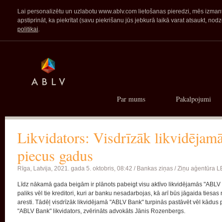
Lai personalizētu un uzlabotu www.ablv.com lietošanas pieredzi, mēs izmanto
apstiprināt, ka piekrītat (savu piekrišanu jūs jebkurā laikā varat atsaukt,
politikai
.
Par mums
Pakalpojumi
Likvidators: Visdrīzāk likvidēja
piecus gadus
Rīga, Latvija,
2021. gada 5. oktobris, 08:42 /
Bankas ziņas
/ Ziņu aģentūra 
Līdz nākamā gada beigām ir plānots pabeigt visu aktīvo likvidējamās "ABLV
paliks vēl tie kreditori, kuri ar banku nesadarbojas, kā arī būs jāgaida tiesas 
aresti. Tādēļ visdrīzāk likvidējamā "ABLV Bank" turpinās pastāvēt vēl kādus
"ABLV Bank" likvidators, zvērināts advokāts Jānis Rozenbergs.