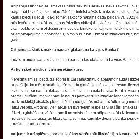
Arī pārējās likvidācijas izmaksas, visdrīzāk, būs lielākas, nekā sākotnēji bija
pagarināt likvidācijas termiņu. Tādēļ administratīvās izmaksas, kas ir saistī
kādus piecus gadus ilgāk. Tomēr, sākot no nākamā gada beigām vai 2023.ga
būs ievērojami mazākas, jo, noslēdzoties aktīvajai likvidācijas fāzei, kad m
tikai neaktīvie, konsolidēsim arī mūsu darbinieku funkcijas un to skaitu sam
ar ārpakalpojuma piesaistīšanu, ja tas būs lētāk. Līdz ar to izmaksas būs, 
gadus.
Cik jums pašlaik izmaksā naudas glabāšana Latvijas Bankā?
Līdz šim brīdim samaksātā summa par naudas glabāšanu Latvijas Bankā ir 22
Ar ko sākotnēji droši vien nerēķinājāties.
Nerēķinājāmies, bet tā tas šobrīd ir. Lai samazinātu glabājamo naudas līdze
ar pozīciju, ka mēs atsakāmies šo naudu glabāt, jo mēs vairs neesam licencēt
ikviens cits, šo naudu glabājam kaut kur citur, pamatā Latvijas Bankā. Viso
aresta uzlikšanu mēs labprāt šo naudu pārskaitītu uz izmeklēšanas iestādes v
bet izmeklētāji atsakās pieņemt šo naudu glabāšanā ar dažādiem argumentiem
laiku vēl būs. Protams, vienlaikus arī izvērtējam iespējas visas šīs izmaksas,
līdzekļu glabāšanu, vēlāk atprasīt no valsts kā kriminālprocesuālo izdevumu 
nerastos, jo atprasīta jau tiktu tikai tā summa, kuru likvidējamā banka ieprie
turēšanu Latvijas Bankā.
Vai jums ir arī aplēses, par cik lielākas varētu būt likvidācijas izmaksas?