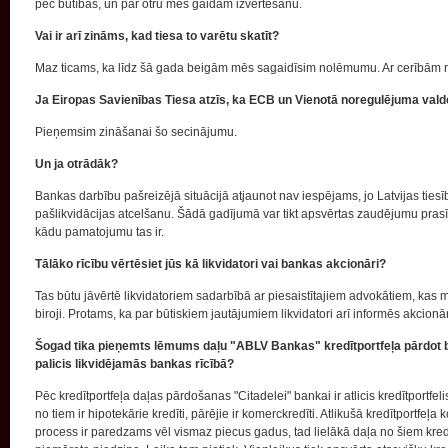
pēc būtības, un par otru mēs gaidām izvērtēšanu.
Vai ir arī zināms, kad tiesa to varētu skatīt?
Maz ticams, ka līdz šā gada beigām mēs sagaidīsim nolēmumu. Ar cerībām
Ja Eiropas Savienības Tiesa atzīs, ka ECB un Vienotā noregulējuma valde i
Pieņemsim zināšanai šo secinājumu.
Un ja otrādāk?
Bankas darbību pašreizējā situācijā atjaunot nav iespējams, jo Latvijas ties
pašlikvidācijas atcelšanu. Šādā gadījumā var tikt apsvērtas zaudējumu prasī
kādu pamatojumu tas ir.
Tālāko rīcību vērtēsiet jūs kā likvidatori vai bankas akcionāri?
Tas būtu jāvērtē likvidatoriem sadarbībā ar piesaistītajiem advokātiem, kas mū
biroji. Protams, ka par būtiskiem jautājumiem likvidatori arī informēs akcion
Šogad tika pieņemts lēmums daļu "ABLV Bankas" kredītportfeļa pārdot ba
palicis likvidējamās bankas rīcībā?
Pēc kredītportfeļa daļas pārdošanas "Citadelei" bankai ir atlicis kredītportfe
no tiem ir hipotekārie kredīti, pārējie ir komerckredīti. Atlikušā kredītportfe
process ir paredzams vēl vismaz piecus gadus, tad lielākā daļa no šiem kredī