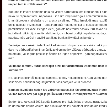
Kāda ir situācija ar tiem bankas klientiem, par kuriem pārbaudes jau ir b
un pēc tam ir uzlikts arests?
Kopumā tā ir vērā ņemama daļa no visiem pārbaudītajiem kreditoriem. Es gan n
neko īsti reprezentatīvu nepasaka. Līdz šim ir bijis maz gala nolēmumu tiesā. 
kriminālprocesa izbeigšanu un aresta atcelšanu. Tātad izmeklēšanas rezultātā 
un tie attiecīgi ir izmaksāti. Tāpat ir arī daži nolēmumi, kur ar tiesas spriedum
pārskaitīti valsts kasē. Bet gan vieni, gan otri nolēmumi pašlaik ir uz rokas p
labi klienti, cik ir bijuši ne tik labi klienti, cik ir bijusi godīgi nopelnīta nau
naudas, mēs varēsim savilkt vairāk uz bankas likvidācijas beigām.
Secinājumus varēsim izdarīt tad, kad lēmumi būs par vismaz vairāk nekā pusi k
daļu no pārbaudītajiem finanšu līdzekļiem notiek tālākas pārbaudes daudzu 
nolēmumi, vēl ir grūti pateikt, jo šobrīd tie ir gan ar pozitīvu, gan negatīvu i
maz.
Vai tiesas lēmumi, kuros līdzekļi ir atzīti par aizdomīgas izcelsmes un ir iesk
summām?
Nē, tās ir salīdzinoši nelielas summas, tie nav nekādi miljoni. Gan viena, gan
salīdzinoši nelieliem noguldījumiem. Viss pārējais vēl ir procesā.
Bankas likvidācija notiek jau vairākus gadus. Kā jūs vērtējat, kāda ir poli
Vai tas tomēr nav par ilgu, ja pa šo laiku ir vien uz roku pirkstiem skait
Es domāju, ka valstij 2018.gadā, ķeroties pie likvidācijas procesa uzraudzības
ka darba būs daudz visiem. Tas bija iekodēts jau sākotnēji izveidotajā kredi