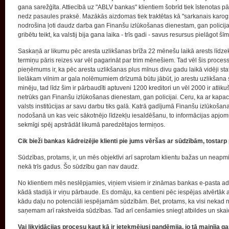
gana sarežģīta. Attiecībā uz "ABLV bankas" klientiem šobrīd tiek īstenotas 
nedz pasaules praksē. Mazākās aizdomas tiek traktētas kā "sarkanais karogs"
nodrošina ļoti daudz darba gan Finanšu izlūkošanas dienestam, gan policijai,
gribētu teikt, ka valstij bija gana laika - trīs gadi - savus resursus pielāgot š
Saskaņā ar likumu pēc aresta uzlikšanas brīža 22 mēnešu laikā arests līdzekļiem
termiņu pāris reizes var vēl pagarināt par trim mēnešiem. Tad vēl šis proces
pieņēmums ir, ka pēc aresta uzlikšanas plus mīnus divu gadu laikā vidēji sta
lielākam vilnim ar gala nolēmumiem drīzumā būtu jābūt, jo arestu uzlikšana
minēju, tad līdz šim ir pārbaudīti aptuveni 1200 kreditori un vēl 2000 ir atli
netrūks gan Finanšu izlūkošanas dienestam, gan policijai. Ceru, ka ar kapacit
valsts institūcijas ar savu darbu tiks galā. Katrā gadījumā Finanšu izlūkošan
nodošanā un kas veic sākotnējo līdzekļu iesaldēšanu, to informācijas apjo
sekmīgi spēj apstrādāt likumā paredzētajos termiņos.
Cik bieži bankas kādreizējie klienti pie jums vēršas ar sūdzībām, tostarp
Sūdzības, protams, ir, un mēs objektīvi arī saprotam klientu bažas un neapmier
nekā trīs gadus. Šo sūdzību gan nav daudz.
No klientiem mēs neslēpjamies, viņiem visiem ir zināmas bankas e-pasta adre
kādā stadijā ir viņu pārbaude. Es domāju, ka centieni pēc iespējas atvērtāk a
kādu daļu no potenciāli iespējamām sūdzībām. Bet, protams, ka visi nekad ne
saņemam arī rakstveida sūdzības. Tad arī cenšamies sniegt atbildes un skaidro
Vai likvidācijas procesu kaut kā ir ietekmējusi pandēmija, jo tā mainīja 