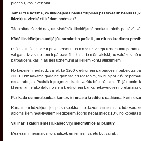
procesu, kas ir veicami.
Tomēr tas nozīmē, ka likvidējamā banka turpinās pastāvēt un nebūs tā, 
līdzekļus vienkārši kādam nodosiet?
Tāda plāna šobrīd nav, un, visdrīzāk, likvidējamā banka turpinās pastāvēt v
Kādā likvidācijas stadijā jūs atrodaties pašlaik, un cik no kreditoru pras
Pašlaik finiša taisnē ir privātpersonu un mazo un vidējo uzņēmumu pārbaudes.
vai gandrīz visi no tiem ir pārbaudīti. Līdz ar to mēs faktiski jau vairākus m
pārbaudēm, kas ir jau lieli uzņēmumi ar lieliem kontu atlikumiem.
No kopējiem nedaudz vairāk kā 3200 kreditoriem pārbaudes ir pabeigtas par 
2000. Līdz nākamā gada beigām tad arī redzēsim, cik būs palikuši nepārbau
nesadarbojas. Pašlaik ir prognoze, ka tie varētu būt daži simti. Te jāpiemin,
klientu, ar lielāko daļu no šiem kreditoriem banka nekavējoties norēķinājās 
Par kādu summu bankas kontos ir runa šo kreditoru gadījumā, kuri nesad
Runa ir par līdzekļiem ļoti plašā spektrā - no dažiem simtiem eiro līdz vairā
apjoms šiem neaktīvajiem kreditoriem šobrīd nepārsniedz 10% no kopējās 
Vai ir arī skaidri iemesli, kāpēc viņi nekomunicē ar banku?
Mēs esam mēģinājuši to analizēt, un iemesli varētu būt vairāki.