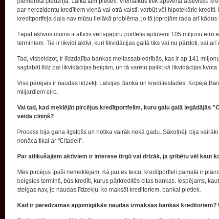
piemērota piedziņa. Laika tam pietiek. Vienlaikus tiek apsvērta atsevišķu k
par nerezidentu kredītiem vienā vai otrā valstī, varbūt vēl hipotekārie kredīti.
kredītportfeļa daļa nav mūsu lielākā problēma, jo tā joprojām rada arī kād
Tāpat aktīvos mums ir atlicis vērtspapīru portfelis aptuveni 105 miljonu eir
termiņiem. Tie ir likvīdi aktīvi, kuri likvidācijas gaitā tiks vai nu pārdoti, vai
Tad, visbeidzot, ir līdzdalība bankas meitassabiedrībās, kas ir ap 141 miljonu
saglabāt līdz pat likvidācijas beigām, un tā varētu palikt kā likvidācijas kvota.
Viss pārējais ir naudas līdzekļi Latvijas Bankā un kredītiestādēs. Kopējā 
miljardiem eiro.
Vai tad, kad meklējāt pircējus kredītportfelim, kuru galu galā iegādājās "Ci
veida cīniņš?
Process bija gana ilgstošs un notika vairāk nekā gadu. Sākotnēji bija vairāki 
nonāca tikai ar "Citadeli".
Par atlikušajiem aktīviem ir interese tirgū vai drīzāk, ja gribētu vēl kaut 
Mēs pircējus īpaši nemeklējam. Kā jau es teicu, kredītportfelī pamatā ir plāno
beigsies termiņš, būs kredīti, kurus pārkreditēs citas bankas. Iespējams, kau
steigas nav, jo naudas līdzekļu, ko maksāt kreditoriem, bankai pietiek.
Kad ir paredzamas apjomīgākās naudas izmaksas bankas kreditoriem? Un