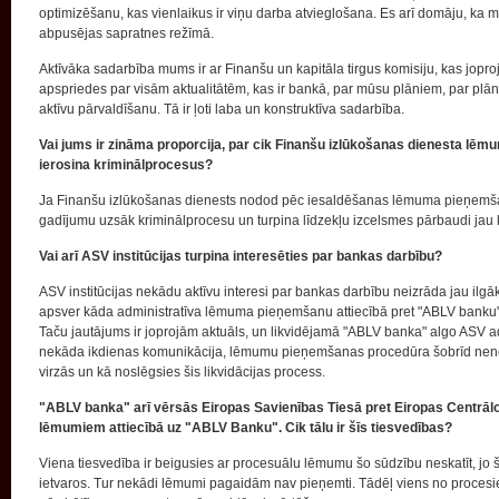
optimizēšanu, kas vienlaikus ir viņu darba atvieglošana. Es arī domāju, ka 
abpusējas sapratnes režīmā.
Aktīvāka sadarbība mums ir ar Finanšu un kapitāla tirgus komisiju, kas jop
apspriedes par visām aktualitātēm, kas ir bankā, par mūsu plāniem, par plā
aktīvu pārvaldīšanu. Tā ir ļoti laba un konstruktīva sadarbība.
Vai jums ir zināma proporcija, par cik Finanšu izlūkošanas dienesta lēmu
ierosina kriminālprocesus?
Ja Finanšu izlūkošanas dienests nodod pēc iesaldēšanas lēmuma pieņemšana
gadījumu uzsāk kriminālprocesu un turpina līdzekļu izcelsmes pārbaudi jau 
Vai arī ASV institūcijas turpina interesēties par bankas darbību?
ASV institūcijas nekādu aktīvu interesi par bankas darbību neizrāda jau il
apsver kāda administratīva lēmuma pieņemšanu attiecībā pret "ABLV banku", 
Taču jautājums ir joprojām aktuāls, un likvidējamā "ABLV banka" algo ASV ad
nekāda ikdienas komunikācija, lēmumu pieņemšanas procedūra šobrīd nenotie
virzās un kā noslēgsies šis likvidācijas process.
"ABLV banka" arī vērsās Eiropas Savienības Tiesā pret Eiropas Centrālo
lēmumiem attiecībā uz "ABLV Banku". Cik tālu ir šīs tiesvedības?
Viena tiesvedība ir beigusies ar procesuālu lēmumu šo sūdzību neskatīt, jo 
ietvaros. Tur nekādi lēmumi pagaidām nav pieņemti. Tādēļ viens no procesi