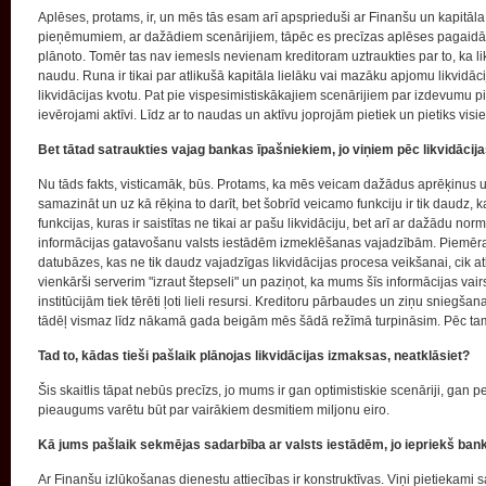
Aplēses, protams, ir, un mēs tās esam arī apsprieduši ar Finanšu un kapitāla
pieņēmumiem, ar dažādiem scenārijiem, tāpēc es precīzas aplēses pagaidām 
plānoto. Tomēr tas nav iemesls nevienam kreditoram uztraukties par to, ka l
naudu. Runa ir tikai par atlikušā kapitāla lielāku vai mazāku apjomu likvidāc
likvidācijas kvotu. Pat pie vispesimistiskākajiem scenārijiem par izdevumu p
ievērojami aktīvi. Līdz ar to naudas un aktīvu joprojām pietiek un pietiks visi
Bet tātad satraukties vajag bankas īpašniekiem, jo viņiem pēc likvidācija
Nu tāds fakts, visticamāk, būs. Protams, ka mēs veicam dažādus aprēķinus 
samazināt un uz kā rēķina to darīt, bet šobrīd veicamo funkciju ir tik daudz, ka
funkcijas, kuras ir saistītas ne tikai ar pašu likvidāciju, bet arī ar dažādu nor
informācijas gatavošanu valsts iestādēm izmeklēšanas vajadzībām. Piemēra
datubāzes, kas ne tik daudz vajadzīgas likvidācijas procesa veikšanai, cik a
vienkārši serverim "izraut štepseli" un paziņot, ka mums šīs informācijas vai
institūcijām tiek tērēti ļoti lieli resursi. Kreditoru pārbaudes un ziņu sniegšana 
tādēļ vismaz līdz nākamā gada beigām mēs šādā režīmā turpināsim. Pēc ta
Tad to, kādas tieši pašlaik plānojas likvidācijas izmaksas, neatklāsiet?
Šis skaitlis tāpat nebūs precīzs, jo mums ir gan optimistiskie scenāriji, gan pes
pieaugums varētu būt par vairākiem desmitiem miljonu eiro.
Kā jums pašlaik sekmējas sadarbība ar valsts iestādēm, jo iepriekš bank
Ar Finanšu izlūkošanas dienestu attiecības ir konstruktīvas. Viņi pietiekami