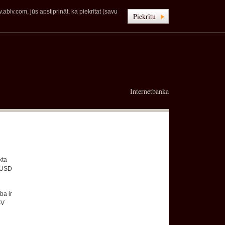
blv.com, jūs apstiprināt, ka piekrītat (savu
Piekrītu
Internetbanka
kta
 USD
ba ir
SV