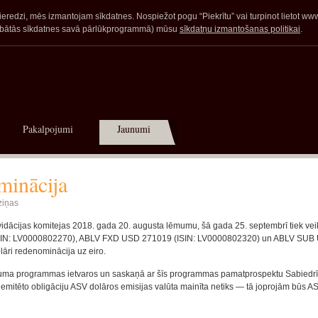
redzi, mēs izmantojam sīkdatnes. Nospiežot pogu “Piekrītu” vai turpinot lietot www.a
glabātās sīkdatnes savā pārlūkprogrammā) mūsu
sīkdatņu izmantošanas politikai
.
Pakalpojumi
Jaunumi
minācija
ziņas
idācijas komitejas 2018. gada 20. augusta lēmumu, šā gada 25. septembrī tiek vei
ISIN: LV0000802270), ABLV FXD USD 271019 (ISIN: LV0000802320) un ABLV SUB
āri redenominācija uz eiro.
vājuma programmas ietvaros un saskaņā ar šīs programmas pamatprospektu Sabiedrī
o emitēto obligāciju ASV dolāros emisijas valūta mainīta netiks — tā joprojām būs A