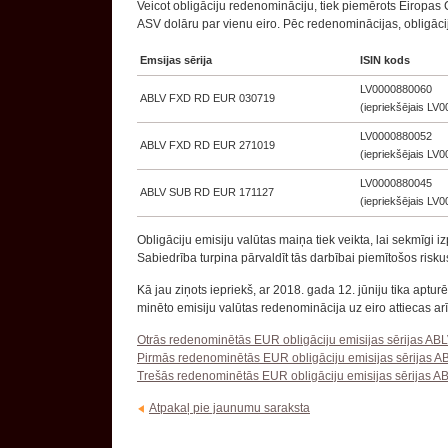
Veicot obligāciju redenomināciju, tiek piemērots Eiropas
ASV dolāru par vienu eiro. Pēc redenominācijas, obligāciju
Emsijas sērija
ISIN kods
LV0000880060
ABLV FXD RD EUR 030719
(iepriekšējais LV
LV0000880052
ABLV FXD RD EUR 271019
(iepriekšējais LV
LV0000880045
ABLV SUB RD EUR 171127
(iepriekšējais LV
Obligāciju emisiju valūtas maiņa tiek veikta, lai sekmīgi iz
Sabiedrība turpina pārvaldīt tās darbībai piemītošos riskus,
Kā jau ziņots iepriekš, ar 2018. gada 12. jūniju tika apt
minēto emisiju valūtas redenominācija uz eiro attiecas a
Otrās redenominētās EUR obligāciju emisijas sērijas A
Pirmās redenominētās EUR obligāciju emisijas sērijas
Trešās redenominētās EUR obligāciju emisijas sērijas
Atpakaļ pie jaunumu saraksta