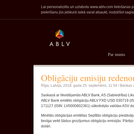
Lai personalizētu un uzlabotu www.ablv.com lietošanas pie
piekrišanu jūs jebkurā laikā varat atsaukt, nodzēšot sa
Par mums
Obligāciju emisiju redeno
Rīga, Latvija,
2018. gada 25. septembris, 11:54 /
Bankas 
Saskaņā ar likvidējamās ABLV Bank, AS (Sabiedrība) Likv
ABLV Bank emitēto obligāciju ABLV FXD USD 030719 (
171127 (ISIN: LV0000802361) sākotnējās valūtas ASV dol
Minētās obligācijas emitētas Septītās obligāciju piedā
tiesīga veikt šādus grozījumus obligāciju emisijās. Pārēj
dolāri.