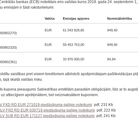
 Centrālās bankas (ECB) noteiktais eiro valūtas kurss 2018. gada 24. septembrim 1
 emisijām ir šādi raksturlielumi:
Valūta
Emisijas apjoms
Nominālvērtība
EUR
61 043 829,80
849,40
0000802270)
EUR
59 453 753,00
849,40
0000802320)
EUR
33 976 000,00
84,94
0000802361)
pildītu saistības pret visiem kreditoriem atbilstoši apstiprinātajam pašlikvidācijas p
 tajā skaitā valūtas risku.
urēts kupona pieaugums Sabiedrības emitētām parastām obligācijām, līdz ar to augst
rī uz attiecīgiem aprēķinātiem, bet neizmaksātiem kuponiem.
BLV FXD RD EUR 271019 piedāvājuma galīgie noteikumi
pdf, 231 Kb
 ABLV FXD RD EUR 030719 piedāvājuma galīgie noteikumi
pdf, 222 Kb
 ABLV SUB RD EUR 171127 piedāvājuma galīgie noteikumi
pdf, 241 Kb