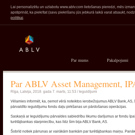
Lai personalizētu un uzlabotu www.ablv.com lietošanas pieredzi, mēs izmanto
apstiprināt, ka piekrītat (savu piekrišanu jūs jebkurā laikā varat atsaukt,
politikai
.
Par mums
Pakalpojumi
Par ABLV Asset Management, IPAS
Rīga, Latvija,
2018. gada 7. marts, 11:53 /
Ieguldījumi
Vēlamies informēt, ka, ņemot vērā noteiktos ierobežojumus ABLV Bank, AS,
pārvaldīto ieguldījumu fondu daļu pirkšanas un pārdošanas operācijas.
Saskaņā ar Ieguldījumu pārvaldes sabiedrību likumu darījumus ar fondu ī
turētājbankas starpniecību, kas līdz šim bija ABLV Bank, AS.
Šobrīd notiek pārrunas ar vairākām bankām par turētājbankas maiņu. Panāko