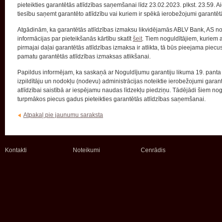
pieteikties garantētās atlīdzības saņemšanai līdz 23.02.2023. plkst. 23.59. 
tiesību saņemt garantēto atlīdzību vai kuriem ir spēkā ierobežojumi garantē
Atgādinām, ka garantētās atlīdzības izmaksu likvidējamās ABLV Bank, AS no
informācijas par pieteikšanās kārtību skatīt
šeit
.
Tiem noguldītājiem, kuriem a
pirmajai daļai garantētās atlīdzības izmaksa ir atlikta, tā būs pieejama piecu
pamatu garantētās atlīdzības izmaksas atlikšanai.
Papildus informējam, ka saskaņā ar Noguldījumu garantiju likuma 19. panta s
izpildītāju un nodokļu (nodevu) administrācijas noteiktie ierobežojumi garantē
atlīdzībai saistībā ar iespējamu naudas līdzekļu piedziņu. Tādējādi šiem nog
turpmākos piecus gadus pieteikties garantētās atlīdzības saņemšanai.
Atpakaļ pie jaunumu saraksta
Kontakti
Noteikumi
Cenrādis