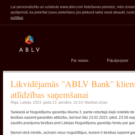
Lai personalizētu un uzlabotu www.ablv.com lietošanas pieredzi, mēs izmanto
apstiprināt, ka piekrītat (savu piekrišanu jūs jebkurā laikā varat atsaukt,
politikai
.
Par mums
Pakalpojumi
Likvidējamās "ABLV Bank" klienti 
atlīdzības saņemšanai
Rīga, Latvija,
2023. gada 23. janvāris, 10:10 /
Bankas ziņas
Saskaņā ar Noguldījumu garantiju likuma 3. panta ceturtajā daļā noteikto tie
tiesības saņemt garantēto atlīdzību, bet kuri līdz 23.02.2023. plkst. 23.59 ne
zaudēs prasījuma tiesības pret Latvijas Noguldījumu garantiju fondu par gar
Ņemot vērā minēto, aicinām visus noguldītājus, kuriem ir tiesības saņemt garan