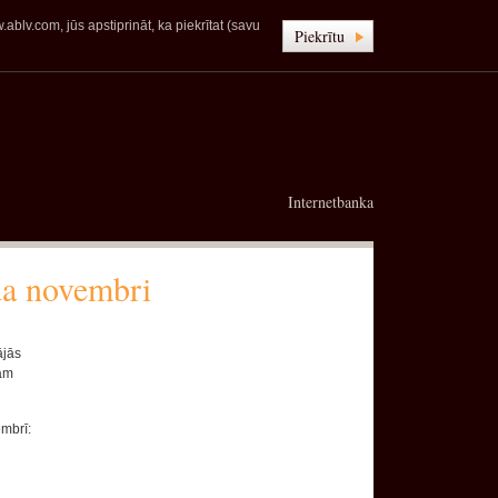
blv.com, jūs apstiprināt, ka piekrītat (savu
Piekrītu
Internetbanka
da novembri
ājās
jām
embrī: