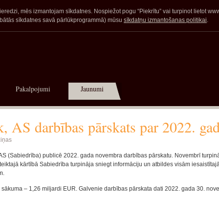
redzi, mēs izmantojam sīkdatnes. Nospiežot pogu “Piekrītu” vai turpinot lietot www.a
glabātās sīkdatnes savā pārlūkprogrammā) mūsu
sīkdatņu izmantošanas politikai
.
Pakalpojumi
Jaunumi
 AS darbības pārskats par 2022. ga
iņas
 AS (Sabiedrība) publicē 2022. gada novembra darbības pārskatu. Novembrī turpin
eiktajā kārtībā Sabiedrība turpināja sniegt informāciju un atbildes visām iesaistīta
m.
jas sākuma – 1,26 miljardi EUR. Galvenie darbības pārskata dati 2022. gada 30. nov