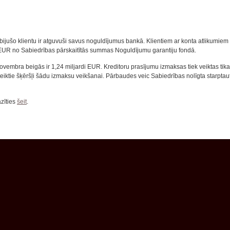
jušo klientu ir atguvuši savus noguldījumus bankā. Klientiem ar konta atlikumiem 
EUR no Sabiedrības pārskaitītās summas Noguldījumu garantiju fondā.
ovembra beigās ir 1,24 miljardi EUR. Kreditoru prasījumu izmaksas tiek veiktas tikai
eiktie šķēršļi šādu izmaksu veikšanai. Pārbaudes veic Sabiedrības nolīgta starptau
zīties
šeit
.