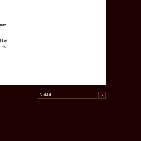
līdz
 tad,
tiska