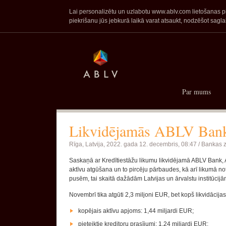
Lai personalizētu un uzlabotu www.ablv.com lietošanas pie
piekrišanu jūs jebkurā laikā varat atsaukt, nodzēšot sa
Par mums
Likvidējamās ABLV Bank,
Rīga, Latvija,
2022. gada 12. decembris, 08:47 /
Bankas z
Saskaņā ar Kredītiestāžu likumu likvidējamā ABLV Bank,
aktīvu atgūšana un to pircēju pārbaudes, kā arī likumā not
pusēm, tai skaitā dažādām Latvijas un ārvalstu institūcijā
Novembrī tika atgūti 2,3 miljoni EUR, bet kopš likvidāci
kopējais aktīvu apjoms: 1,44 miljardi EUR;
pieteiktie kreditoru prasījumi: 1,24 miljardi EUR;