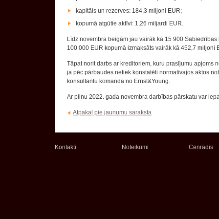
kapitāls un rezerves: 184,3 miljoni EUR;
kopumā atgūtie aktīvi: 1,26 miljardi EUR.
Līdz novembra beigām jau vairāk kā 15 900 Sabiedrības bi
100 000 EUR kopumā izmaksāts vairāk kā 452,7 miljoni 
Tāpat norit darbs ar kreditoriem, kuru prasījumu apjoms n
ja pēc pārbaudes netiek konstatēti normatīvajos aktos not
konsultantu komanda no Ernst&Young.
Ar pilnu 2022. gada novembra darbības pārskatu var iepa
Atpakaļ pie jaunumu saraksta
Kontakti
Noteikumi
Cenrādis