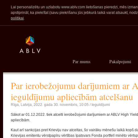
Lai personalizētu un uzlabotu www.ablv.com lietošanas pieredzi, mēs izmanto
apstiprināt, ka piekrītat (savu piekrišanu jūs jebkurā laikā varat atsaukt,
politikai
.
Par mums
Pakalpojumi
Par ierobežojumu darījumiem ar
ieguldījumu apliecībām atcelšanu
Rīga, Latvija,
2022. gada 30. novembris, 10:05 /
Ieguldījumi
Sākot ar 01.12.2022. tiek atcelti ierobežojumi darījumiem ar ABLV High Yi
apliecībām.
Kaut arī sankcijas pret Krieviju nav atceltas, šo vairāku mēnešu laikā kopš
Krievijas emitentu vērstpapīru vērtības īpatsvars Fonda portfelī minēto vēr