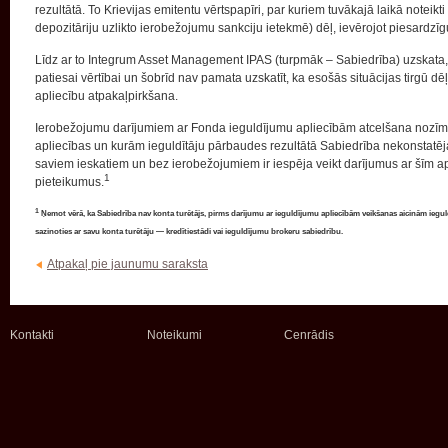
rezultātā. To Krievijas emitentu vērtspapīri, par kuriem tuvākajā laikā noteikti 
depozitāriju uzlikto ierobežojumu sankciju ietekmē) dēļ, ievērojot piesardzīgu 
Līdz ar to Integrum Asset Management IPAS (turpmāk – Sabiedrība) uzskata, 
patiesai vērtībai un šobrīd nav pamata uzskatīt, ka esošās situācijas tirgū d
apliecību atpakaļpirkšana.
Ierobežojumu darījumiem ar Fonda ieguldījumu apliecībām atcelšana nozīm
apliecības un kurām ieguldītāju pārbaudes rezultātā Sabiedrība nekonstatēj
saviem ieskatiem un bez ierobežojumiem ir iespēja veikt darījumus ar šīm ap
1
pieteikumus
.
1
Ņemot vērā, ka Sabiedrība nav konta turētājs, pirms darījumu ar ieguldījumu apliecībām veikšanas aicinām iegu
sazinoties ar savu konta turētāju — kredītiestādi vai ieguldījumu brokeru sabiedrību.
Atpakaļ pie jaunumu saraksta
Kontakti
Noteikumi
Cenrādis