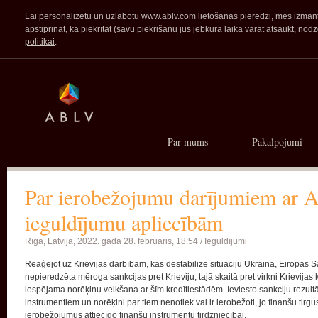
Lai personalizētu un uzlabotu www.ablv.com lietošanas pieredzi, mēs izmanto
apstiprināt, ka piekrītat (savu piekrišanu jūs jebkurā laikā varat atsaukt,
politikai
.
Par mums
Pakalpojumi
Par ierobežojumu darījumiem ar
ieguldījumu apliecībām
Rīga, Latvija,
2022. gada 28. februāris, 18:54 /
Ieguldījumi
Reaģējot uz Krievijas darbībām, kas destabilizē situāciju Ukrainā, Eiropas 
nepieredzēta mēroga sankcijas pret Krieviju, tajā skaitā pret virkni Krievijas 
iespējama norēķinu veikšana ar šīm kredītiestādēm. Ieviesto sankciju rezultāt
instrumentiem un norēķini par tiem nenotiek vai ir ierobežoti, jo finanšu tirgus
ierobežojumus attiecīgo finanšu instrumentu tirdzniecībai.