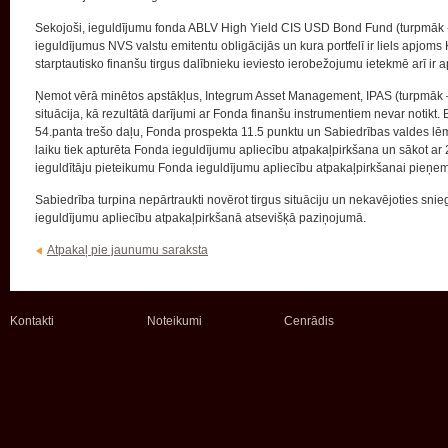
Sekojoši, ieguldījumu fonda ABLV High Yield CIS USD Bond Fund (turpmāk - 
ieguldījumus NVS valstu emitentu obligācijās un kura portfelī ir liels apjoms
starptautisko finanšu tirgus dalībnieku ieviesto ierobežojumu ietekmē arī ir a
Ņemot vērā minētos apstākļus, Integrum Asset Management, IPAS (turpmāk – S
situācija, kā rezultātā darījumi ar Fonda finanšu instrumentiem nevar notikt.
54.panta trešo daļu, Fonda prospekta 11.5 punktu un Sabiedrības valdes lē
laiku tiek apturēta Fonda ieguldījumu apliecību atpakaļpirkšana un sākot ar 
ieguldītāju pieteikumu Fonda ieguldījumu apliecību atpakaļpirkšanai pieņe
Sabiedrība turpina nepārtraukti novērot tirgus situāciju un nekavējoties s
ieguldījumu apliecību atpakaļpirkšanā atsevišķā paziņojumā.
Atpakaļ pie jaunumu saraksta
Kontakti
Noteikumi
Cenrādis