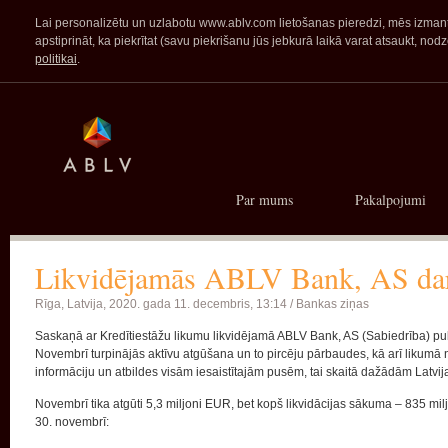
Lai personalizētu un uzlabotu www.ablv.com lietošanas pieredzi, mēs izmanto
apstiprināt, ka piekrītat (savu piekrišanu jūs jebkurā laikā varat atsaukt,
politikai
.
Par mums
Pakalpojumi
Likvidējamās ABLV Bank, AS darb
Rīga, Latvija,
2020. gada 11. decembris, 13:14 /
Bankas ziņas
Saskaņā ar Kredītiestāžu likumu likvidējamā ABLV Bank, AS (Sabiedrība) p
Novembrī turpinājās aktīvu atgūšana un to pircēju pārbaudes, kā arī likumā n
informāciju un atbildes visām iesaistītajām pusēm, tai skaitā dažādām Latvija
Novembrī tika atgūti 5,3 miljoni EUR, bet kopš likvidācijas sākuma – 835 mi
30. novembrī: