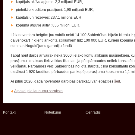
kopējais aktīvu apjoms: 2,3 miljardi EUR;
pieteiktie kreditoru prasījumi: 1,98 miljardi EUR;
kapitāls un rezerves: 237,1 miljons EUR;
kopumā atgūtie aktīvi: 835 miljoni EUR.
Līdz novembra beigām jau vairāk nekā 14 100 Sabiedrības bijušo klientu ir 
galvenokārt ir klienti ar konta atlikumiem līdz 100 000 EUR, kuriem kopumā 
summas Noguldījumu garantiju fondā.
Tāpat norit darbs ar vairāk nekā 3000 lielāko kontu atlikumu īpašniekiem, kuru
prasījumu izmaksas tiek veiktas tikai tad, ja pēc pārbaudes netiek konstatēti
veikšanai. Pārbaudes veic Sabiedrības nolīgta starptautiska konsultantu k
uzsākusi 1 920 kreditoru pārbaudes par kopējo prasījumu kopsummu 1,1 mi
Ar pilnu 2020. gada novembra darbības pārskatu var iepazīties
šeit
.
Atpakaļ pie jaunumu saraksta
Kontakti
Noteikumi
Cenrādis