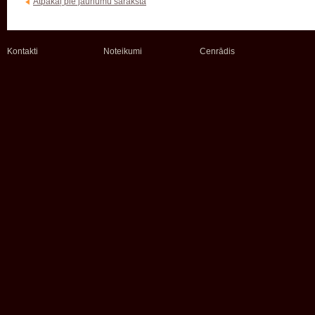
Atpakaļ pie jaunumu saraksta
Kontakti
Noteikumi
Cenrādis