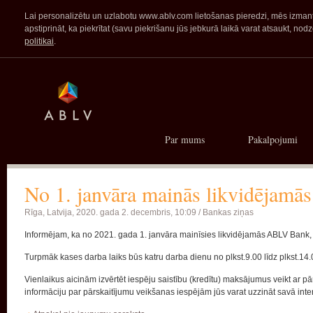
Lai personalizētu un uzlabotu www.ablv.com lietošanas pieredzi, mēs izmanto
apstiprināt, ka piekrītat (savu piekrišanu jūs jebkurā laikā varat atsaukt,
politikai
.
Par mums
Pakalpojumi
No 1. janvāra mainās likvidējamā
Rīga, Latvija,
2020. gada 2. decembris, 10:09 /
Bankas ziņas
Informējam, ka no 2021. gada 1. janvāra mainīsies likvidējamās ABLV Bank, 
Turpmāk kases darba laiks būs katru darba dienu no plkst.9.00 līdz plkst.14.
Vienlaikus aicinām izvērtēt iespēju saistību (kredītu) maksājumus veikt ar pā
informāciju par pārskaitījumu veikšanas iespējām jūs varat uzzināt savā in