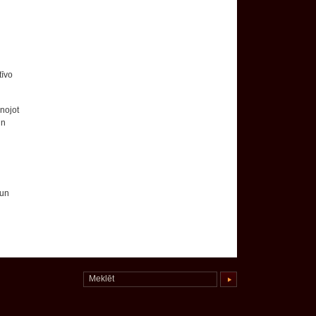
tīvo
enojot
un
 un