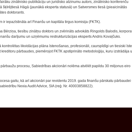
airāku zinātnisko publikāciju un juridisko atzinumu autors, zinātnisko konferenču
ajā šķīrējtiesā Hāgā (jaunākā eksperta statusā) un Satversmes tiesā (pieaicinātās
ātes doktorants.
 ir iepazīstināta arī Finanšu un kapitāla tirgus komisija (FKTK).
 Bērziņa, tiesību zinātņu doktors un zvērināts advokāts Ringolds Balodis, korpora
finanšu darījumu un uzņēmumu restrukturizācijas eksperts Andris Kovaļčuks.
kontrolētas likvidācijas plāna īstenošanas, profesionāli, caurspīdīgi un tiesiski īst
t kreditoru pārbaudes, piemērojot FKTK apstiprināto metodoloģiju, kuru izstrādāja 
 pārbaužu procesu, Sabiedrības akcionāri nolēma atvēlēt papildu 30 miljonus eiro
procesa gaitu, kā arī akcionāri par revidentu 2019. gada finanšu pārskatu pārbaudei
sabiedrību Nexia Audit Advice, SIA (reģ. Nr. 40003858822).