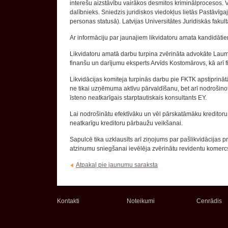
interešu aizstāvību vairākos desmitos kriminālprocesos. V
dalībnieks. Sniedzis juridiskos viedokļus lietās Pastāvīg
personas statusā). Latvijas Universitātes Juridiskās fakult
Ar informāciju par jaunajiem likvidatoru amata kandidātiem
Likvidatoru amatā darbu turpina zvērināta advokāte Lauma
finanšu un darījumu eksperts Arvīds Kostomārovs, kā arī 
Likvidācijas komiteja turpinās darbu pie FKTK apstiprinātā 
ne tikai uzņēmuma aktīvu pārvaldīšanu, bet arī nodrošino
īsteno neatkarīgais starptautiskais konsultants EY.
Lai nodrošinātu efektīvāku un vēl pārskatāmāku kreditoru
neatkarīgu kreditoru pārbaužu veikšanai.
Sapulcē tika uzklausīts arī ziņojums par pašlikvidācijas 
atzinumu sniegšanai ievēlēja zvērinātu revidentu komerc
Atpakaļ pie jaunumu saraksta
Kontakti
Noteikumi
Cenrādis