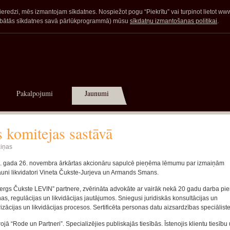
redzi, mēs izmantojam sīkdatnes. Nospiežot pogu “Piekrītu” vai turpinot lietot www.a
glabātās sīkdatnes savā pārlūkprogrammā) mūsu
sīkdatņu izmantošanas politikai
.
Pakalpojumi
Jaunumi
 komitejas sastāvā
iņas
9. gada 26. novembra ārkārtas akcionāru sapulcē pieņēma lēmumu par izmaiņām
 jauni likvidatori Vineta Čukste-Jurjeva un Armands Smans.
bergs Čukste LEVIN” partnere, zvērināta advokāte ar vairāk nekā 20 gadu darba pie
as, regulācijas un likvidācijas jautājumos. Sniegusi juridiskās konsultācijas un
izācijas un likvidācijas procesos. Sertificēta personas datu aizsardzības speciāliste
 “Rode un Partneri”. Specializējies publiskajās tiesībās. Īstenojis klientu tiesību