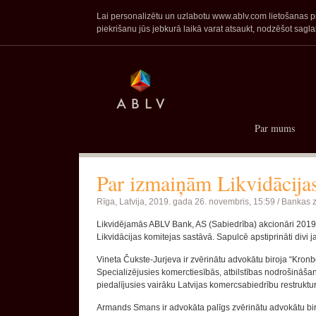
Lai personalizētu un uzlabotu www.ablv.com lietošanas pie
piekrišanu jūs jebkurā laikā varat atsaukt, nodzēšot sa
Par mums
Par izmaiņām Likvidācijas
Rīga, Latvija,
2019. gada 26. novembris, 15:59 /
Bankas z
Likvidējamās ABLV Bank, AS (Sabiedrība) akcionāri 201
Likvidācijas komitejas sastāvā. Sapulcē apstiprināti divi
Vineta Čukste-Jurjeva ir zvērinātu advokātu biroja “Kron
Specializējusies komerctiesībās, atbilstības nodrošināšan
piedalījusies vairāku Latvijas komercsabiedrību restruktur
Armands Smans ir advokāta palīgs zvērinātu advokātu birojā