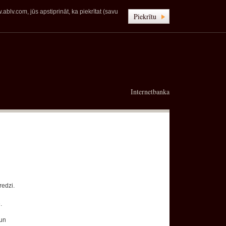
blv.com, jūs apstiprināt, ka piekrītat (savu
Piekrītu
Internetbanka
redzi.
.
 un