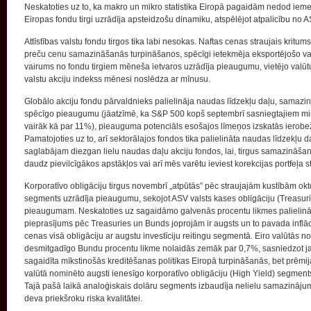
Neskatoties uz to, ka makro un mikro statistika Eiropā pagaidām nedod ie
Eiropas fondu tirgi uzrādīja apsteidzošu dinamiku, atspēlējot atpalicību no A
Attīstības valstu fondu tirgos tika labi nesokas. Naftas cenas straujais kritums,
preču cenu samazināšanās turpināšanos, spēcīgi ietekmēja eksportējošo valst
vairums no fondu tirgiem mēneša ietvaros uzrādīja pieaugumu, vietējo valūtu 
valstu akciju indekss mēnesi noslēdza ar mīnusu.
Globālo akciju fondu pārvaldnieks palielināja naudas līdzekļu daļu, samazino
spēcīgo pieaugumu (jāatzīmē, ka S&P 500 kopš septembrī sasniegtajiem mi
vairāk kā par 11%), pieauguma potenciāls esošajos līmeņos izskatās ierobežots
Pamatojoties uz to, arī sektorālajos fondos tika palielināta naudas līdzekļ
saglabājam diezgan lielu naudas daļu akciju fondos, lai, tirgus samazināša
daudz pievilcīgākos apstākļos vai arī mēs varētu ieviest korekcijas portfeļa str
Korporatīvo obligāciju tirgus novembrī „atpūtās” pēc straujajām kustībām oktob
segments uzrādīja pieaugumu, sekojot ASV valsts kases obligāciju (Treasuri
pieaugumam. Neskatoties uz sagaidāmo galvenās procentu likmes palielinā
pieprasījums pēc Treasuries un Bunds joprojām ir augsts un to pavada infl
cenas visā obligāciju ar augstu investīciju reitingu segmentā. Eiro valūtās 
desmitgadīgo Bundu procentu likme nolaidās zemāk par 0,7%, sasniedzot jau
sagaidīta mīkstinošās kreditēšanas politikas Eiropā turpināšanās, bet prēmija
valūtā nominēto augsti ienesīgo korporatīvo obligāciju (High Yield) segments
Tajā pašā laikā analoģiskais dolāru segments izbaudīja nelielu samazinājum
deva priekšroku riska kvalitātei.