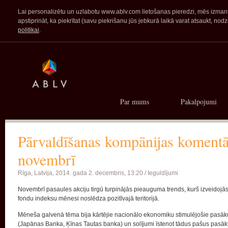
Lai personalizētu un uzlabotu www.ablv.com lietošanas pieredzi, mēs izmanto
apstiprināt, ka piekrītat (savu piekrišanu jūs jebkurā laikā varat atsaukt,
politikai
.
Par mums
Pakalpojumi
Pārvaldīšanas kompānijas komentā
novembrī
Rīga, Latvija,
2014. gada 2. decembris, 13:20 /
Ieguldījumi
Novembrī pasaules akciju tirgū turpinājās pieauguma trends, kurš izveidojās
fondu indeksu mēnesi noslēdza pozitīvajā teritorijā.
Mēneša galvenā tēma bija kārtējie nacionālo ekonomiku stimulējošie pasāku
(Japānas Banka, Ķīnas Tautas banka) un solījumi īstenot tādus pašus pasā