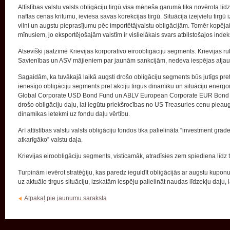
Attīstības valstu valsts obligāciju tirgū visa mēneša garumā tika novērota l
naftas cenas kritumu, ieviesa savas korekcijas tirgū. Situācija izejvielu tirgū
vilni un augstu pieprasījumu pēc importētājvalstu obligācijām. Tomēr kopējai
mīnusiem, jo eksportējošajām valstīm ir vislielākais svars atbilstošajos indek
Atsevišķi jāatzīmē Krievijas korporatīvo eiroobligāciju segments. Krievijas r
Savienības un ASV mājieniem par jaunām sankcijām, nedeva iespējas atjaun
Sagaidām, ka tuvākajā laikā augsti drošo obligāciju segments būs jutīgs pr
ienesīgo obligāciju segments pret akciju tirgus dinamiku un situāciju energo
Global Corporate USD Bond Fund un ABLV European Corporate EUR Bond Fun
drošo obligāciju daļu, lai iegūtu priekšrocības no US Treasuries cenu pieaug
dinamikas ietekmi uz fondu daļu vērtību.
Arī attīstības valstu valsts obligāciju fondos tika palielināta “investment gr
atkarīgāko” valstu daļa.
Krievijas eiroobligāciju segments, visticamāk, atradīsies zem spiediena līdz 
Turpinām ievērot stratēģiju, kas paredz ieguldīt obligācijās ar augstu kupon
uz aktuālo tirgus situāciju, izskatām iespēju palielināt naudas līdzekļu daļu, l
Atpakaļ pie jaunumu saraksta