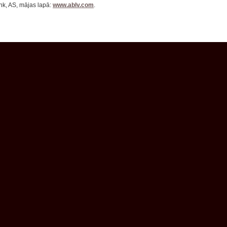
nk, AS, mājas lapā:
www.ablv.com
.