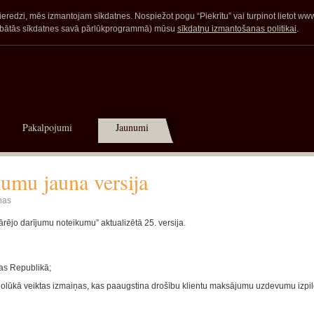
redzi, mēs izmantojam sīkdatnes. Nospiežot pogu “Piekrītu” vai turpinot lietot www.a
glabātās sīkdatnes savā pārlūkprogrammā) mūsu
sīkdatņu izmantošanas politikai
.
Pakalpojumi
Jaunumi
umu jauna versija
ņas
rējo darījumu noteikumu” aktualizētā 25. versija.
as Republikā;
nolūkā veiktas izmaiņas, kas paaugstina drošību klientu maksājumu uzdevumu izpi