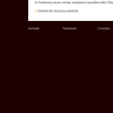
Ar noteikumu jauno versiju iespējams iepazīties ABLV Ba
Atpakaļ pie jaunumu saraksta
Kontakti
Noteikumi
Cenrādis