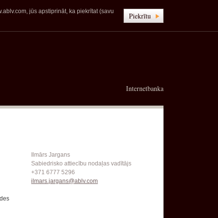
blv.com, jūs apstiprināt, ka piekrītat (savu
Piekrītu
Internetbanka
Ilmārs Jargans
Sabiedrisko attiecību nodaļas vadītājs
+371 6777 5296
ilmars.jargans@ablv.com
ldes