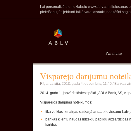
Lai personalizētu un uzlabotu www.ablv.com lietošanas pie
piekrišanu jūs jebkurā laikā varat atsaukt, nodzēšot sa
Par mums
Vispārējo darījumu noteik
Rīga, Latvija,
2013. gada 4. decembris, 11:40 /
Bankas zi
2014. gada 1. janvārī stāsies spēkā „ABLV Bank, AS, vispā
Vispārējos darījumu noteikumos:
tika veiktas izmaiņas saskaņā ar
euro
ieviešanu Latvij
bankas klientu naudas līdzekļu papildu aizsardzības 
kārtībā.