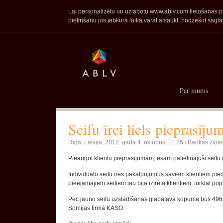
Lai personalizētu un uzlabotu www.ablv.com lietošanas pie
piekrišanu jūs jebkurā laikā varat atsaukt, nodzēšot sa
Par mums
Seifu īrei liels pieprasīju
Rīga, Latvija,
2012. gada 4. oktobris, 11:25 /
Bankas ziņa
Pieaugot klientu pieprasījumam, esam palielinājuši seifu 
Individuālo seifu īres pakalpojumus saviem klientiem pi
pieejamajiem seifiem jau bija izīrēta klientiem, turklāt popul
Pēc jauno seifu uzstādīšanas glabātavā kopumā būs 496 se
Somijas firmā KASO.