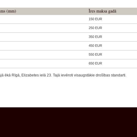
ļums (mm)
Īres maksa gadā
150 EUR
250 EUR
350 EUR
450 EUR
550 EUR
650 EUR
ā ēkā Rīgā, Elizabetes ielā 23. Tajā ievēroti visaugstākie drošības standarti.