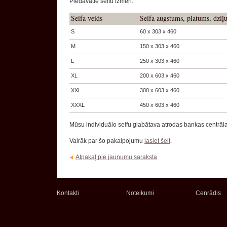
Piedāvātie seifu izmēri:
Seifa veids
Seifa augstums, platums, dzi
S
60 x 303 x 460
M
150 x 303 x 460
L
250 x 303 x 460
XL
200 x 603 x 460
XXL
300 x 603 x 460
XXXL
450 x 603 x 460
Mūsu individuālo seifu glabātava atrodas bankas centrālaj
Vairāk par šo pakalpojumu
lasiet šeit
.
Atpakaļ pie jaunumu saraksta
Kontakti
Noteikumi
Cenrādis