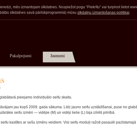
redzi, mēs izmantojam sīkdatnes. Nospiežot pogu “Piekrītu” vai turpinot lietot www.a
glabātās sīkdatnes savā pārlūkprogrammā) mūsu
sīkdatņu izmantošanas politikai
.
Pakalpojumi
Jaunumi
ms
s
glabātavā pieejamo individuālo seifu skaitu.
edāvājam jau kopš 2009. gada sākuma. Līdz jauno seifu uzstādīšanai, puse no glab
ārākie seifu izmēri — vidējie (M) un vidēji lielie (L) bija izīrēti pilnībā.
ifu kastītes ar sešu izmēru veidiem. Visi seifu moduļi ražoti pasaulē pazīstamajā