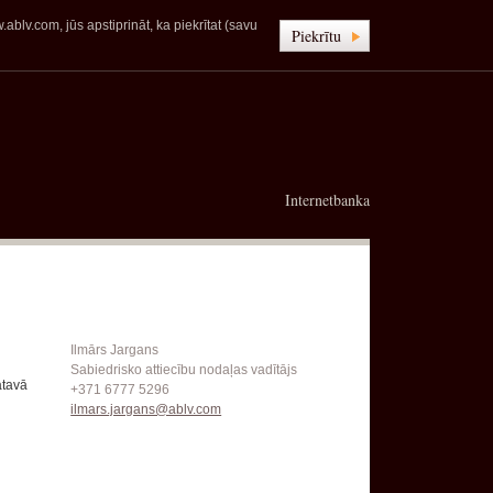
blv.com, jūs apstiprināt, ka piekrītat (savu
Piekrītu
Internetbanka
Ilmārs Jargans
Sabiedrisko attiecību nodaļas vadītājs
ātavā
+371 6777 5296
ilmars.jargans@ablv.com