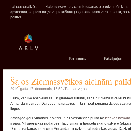
Lai personalizētu un uzlabotu www.ablv.com lietošanas pieredzi, mēs izmanto
apstiprināt, ka piekrītat (savu piekrišanu jūs jebkurā laikā varat atsaukt,
politikai
.
Par mums
Pakalpojumi
Šajos Ziemassvētkos aicinām palī
2010. gada 17. decembris, 16:52 /
Bankas ziņas
Laikā, kad ikviens vēlas sajust ģimenes siltumu, sagaidīt Ziemassvētku br
Armandam dzirdēt. Dzirdēt un saprasties — tā ir neatņemama dzīves sastāvda
liegusi.
Astoņgadīgais Armands ir aktīvs un dzīvespriecīgs puika no
Iecavas novada
mājās. Mīl sportiskas nodarbes. Taču viņam ir traucēta skaņu uztvere (abpusē
Dažādās skaņas īpaši grūti Armandam ir uztvert sabiedriskās vietas. Dažkārt 