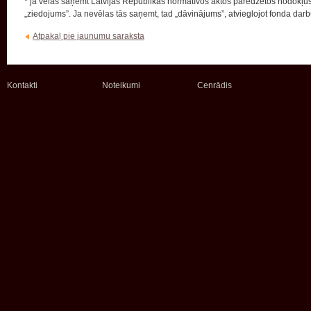
* ja vēlas saņemt Latvijas Republikas normatīvos aktos paredzētos nodokļu
„ziedojums”. Ja nevēlas tās saņemt, tad „dāvinājums”, atvieglojot fonda dar
Atpakaļ pie jaunumu saraksta
Kontakti
Noteikumi
Cenrādis