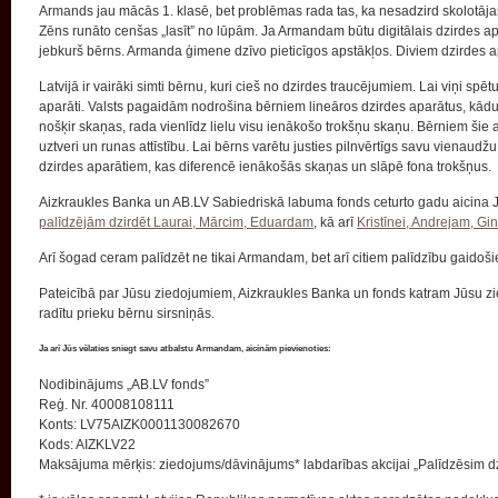
Armands jau mācās 1. klasē, bet problēmas rada tas, ka nesadzird skolotājas t
Zēns runāto cenšas „lasīt” no lūpām. Ja Armandam būtu digitālais dzirdes ap
jebkurš bērns. Armanda ģimene dzīvo pieticīgos apstākļos. Diviem dzirdes 
Latvijā ir vairāki simti bērnu, kuri cieš no dzirdes traucējumiem. Lai viņi spēt
aparāti. Valsts pagaidām nodrošina bērniem lineāros dzirdes aparātus, kādus c
nošķir skaņas, rada vienlīdz lielu visu ienākošo trokšņu skaņu. Bērniem šie 
uztveri un runas attīstību. Lai bērns varētu justies pilnvērtīgs savu vienaudžu v
dzirdes aparātiem, kas diferencē ienākošās skaņas un slāpē fona trokšņus.
Aizkraukles Banka un AB.LV Sabiedriskā labuma fonds ceturto gadu aicina Jū
palīdzējām dzirdēt Laurai, Mārcim, Eduardam
, kā arī
Kristīnei, Andrejam, Gi
Arī šogad ceram palīdzēt ne tikai Armandam, bet arī citiem palīdzību gaido
Pateicībā par Jūsu ziedojumiem, Aizkraukles Banka un fonds katram Jūsu zie
radītu prieku bērnu sirsniņās.
Ja arī Jūs vēlaties sniegt savu atbalstu Armandam, aicinām pievienoties:
Nodibinājums „AB.LV fonds”
Reģ. Nr. 40008108111
Konts: LV75AIZK0001130082670
Kods: AIZKLV22
Maksājuma mērķis: ziedojums/dāvinājums* labdarības akcijai „Palīdzēsim dz