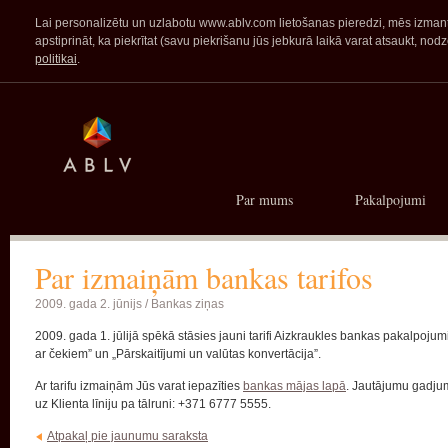
Lai personalizētu un uzlabotu www.ablv.com lietošanas pieredzi, mēs izmanto
apstiprināt, ka piekrītat (savu piekrišanu jūs jebkurā laikā varat atsaukt,
politikai
.
Par mums
Pakalpojumi
Par izmaiņām bankas tarifos
2009. gada 2. jūnijs /
Bankas ziņas
2009. gada 1. jūlijā spēkā stāsies jauni tarifi Aizkraukles bankas pakalpoju
ar čekiem” un „Pārskaitījumi un valūtas konvertācija”.
Ar tarifu izmaiņām Jūs varat iepazīties
bankas mājas lapā
. Jautājumu gadjum
uz Klienta līniju pa tālruni: +371 6777 5555.
Atpakaļ pie jaunumu saraksta