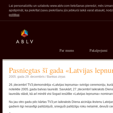
Lai personalizētu un uzlabotu www.ablv.com lietošanas pieredzi, mēs izmanto
apstiprināt, ka piekrītat (savu piekrišanu jūs jebkurā laikā varat atsaukt,
politikai
.
Par mums
Pakalpojumi
Pasniegtas šī gada «Latvijas lepn
2005. gada 29. decembris /
Bankas ziņas
26.;decembrī TV3;demonstrēja «Latvijas lepnuma» svinīgo ceremoniju, kurā 
noteiktie 2005.;gada balvas laureāti. Savukārt, 27.;decembrī laikraksts Diena p
laureātu stāsti, kā arī minēti visi šogad iesūtītie «Latvijas lepnuma» nominant
Nu jau otro gadu pēc kārtas TV3;un laikraksts Diena aicināja ikvienu Latvijas i
gadiem ilgi nesavtīgi palīdzējuši, snieguši palīdzīgu roku nelaimē, devuši cerī