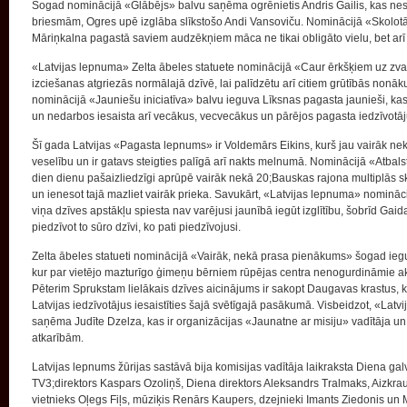
Šogad nominācijā «Glābējs» balvu saņēma ogrēnietis Andris Gailis, kas ne
briesmām, Ogres upē izglāba slīkstošo Andi Vansoviču. Nominācijā «Skolotāj
Māriņkalna pagastā saviem audzēkņiem māca ne tikai obligāto vielu, bet arī 
«Latvijas lepnuma» Zelta ābeles statuete nominācijā «Caur ērkšķiem uz zv
izciešanas atgriezās normālajā dzīvē, lai palīdzētu arī citiem grūtībās nonāk
nominācijā «Jauniešu iniciatīva» balvu ieguva Līksnas pagasta jaunieši, kas
un nedarbos iesaista arī vecākus, vecvecākus un pārējos pagasta iedzīvotāj
Šī gada Latvijas «Pagasta lepnums» ir Voldemārs Eikins, kurš jau vairāk nek
veselību un ir gatavs steigties palīgā arī nakts melnumā. Nominācijā «Atbal
dien dienu pašaizliedzīgi aprūpē vairāk nekā 20;Bauskas rajona multiplās sk
un ienesot tajā mazliet vairāk prieka. Savukārt, «Latvijas lepnuma» nomi
viņa dzīves apstākļu spiesta nav varējusi jaunībā iegūt izglītību, šobrīd Ga
piedzīvot to sūro dzīvi, ko pati piedzīvojusi.
Zelta ābeles statueti nominācijā «Vairāk, nekā prasa pienākums» šogad ieg
kur par vietējo mazturīgo ģimeņu bērniem rūpējas centra nenogurdināmie akt
Pēterim Sprukstam lielākais dzīves aicinājums ir sakopt Daugavas krastus, ko
Latvijas iedzīvotājus iesaistīties šajā svētīgajā pasākumā. Visbeidzot, «La
saņēma Judīte Dzelza, kas ir organizācijas «Jaunatne ar misiju» vadītāja un
atkarībām.
Latvijas lepnums žūrijas sastāvā bija komisijas vadītāja laikraksta Diena ga
TV3;direktors Kaspars Ozoliņš, Diena direktors Aleksandrs Tralmaks, Aizkra
vietnieks Oļegs Fiļs, mūziķis Renārs Kaupers, dzejnieki Imants Ziedonis un M