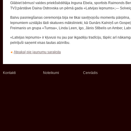
Glābiet bērnus! valdes priekšsēdētāja Inguna Ebela, sportists Raimonds Berg
TV3;pārstāve Daina Ostrovska un pērnā gada «Latvijas lepnums»;— Solveig
Balvu pasniegšanas ceremonija bija ne tikai saviļņojošu momentu pārpilna, bet
lepnumiem uzstājās tādi skatuves mākslinieki, kā Gunārs Kalniņš un Gospeļa
Freimanis un grupa «Tumsa», Linda Leen, Igo, Jānis Stībelis un Amber, Labvē
«Latvijas lepnums» ir kļuvusi nu jau par ikgadēju tradīciju, tāpēc arī nākamgad
pelnījuši saņemt visas tautas atzinību.
Atpakaļ pie jaunumu saraksta
Kontakti
Noteikumi
Cenrādis