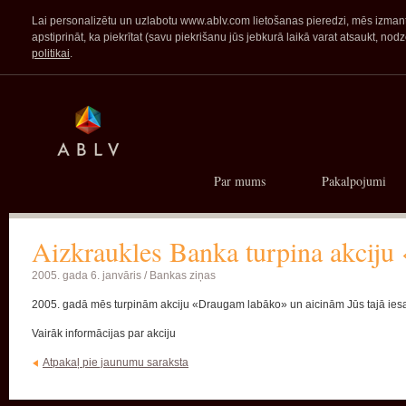
Lai personalizētu un uzlabotu www.ablv.com lietošanas pieredzi, mēs izmanto
apstiprināt, ka piekrītat (savu piekrišanu jūs jebkurā laikā varat atsaukt,
politikai
.
Par mums
Pakalpojumi
Aizkraukles Banka turpina akcij
2005. gada 6. janvāris /
Bankas ziņas
2005. gadā mēs turpinām akciju «Draugam labāko» un aicinām Jūs tajā iesai
Vairāk informācijas par akciju
Atpakaļ pie jaunumu saraksta